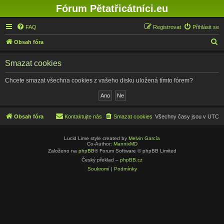
Fórum Pětatřicátníci.eu
FAQ
Registrovat
Přihlásit se
H
Obsah fóra
l
Smazat cookies
e
d
Chcete smazat všechna cookies z vašeho disku uložená tímto fórem?
a
t
Obsah fóra
Kontaktujte nás
Smazat cookies
Všechny časy jsou v
UTC
Lucid Lime style created by
Melvin García
Co-Author:
MannixMD
Založeno na
phpBB
® Forum Software © phpBB Limited
Český překlad –
phpBB.cz
Soukromí
|
Podmínky