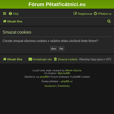
Fórum Pětatřicátníci.eu
FAQ
Registrovat
Přihlásit se
H
Obsah fóra
l
Smazat cookies
e
d
Chcete smazat všechna cookies z vašeho disku uložená tímto fórem?
a
t
Obsah fóra
Kontaktujte nás
Smazat cookies
Všechny časy jsou v
UTC
Lucid Lime style created by
Melvin García
Co-Author:
MannixMD
Založeno na
phpBB
® Forum Software © phpBB Limited
Český překlad –
phpBB.cz
Soukromí
|
Podmínky