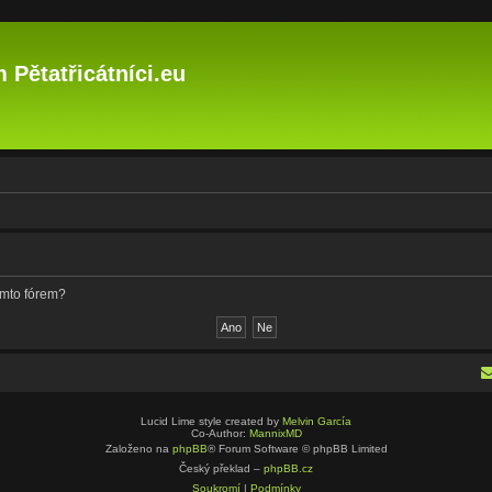
 Pětatřicátníci.eu
ímto fórem?
Lucid Lime style created by
Melvin García
Co-Author:
MannixMD
Založeno na
phpBB
® Forum Software © phpBB Limited
Český překlad –
phpBB.cz
Soukromí
|
Podmínky