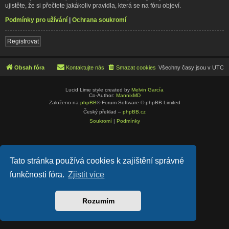
ujistěte, že si přečtete jakákoliv pravidla, která se na fóru objeví.
Podmínky pro užívání
|
Ochrana soukromí
Registrovat
Obsah fóra
Kontaktujte nás
Smazat cookies
Všechny časy jsou v
UTC
Lucid Lime style created by
Melvin García
Co-Author:
MannixMD
Založeno na
phpBB
® Forum Software © phpBB Limited
Český překlad –
phpBB.cz
Soukromí
|
Podmínky
Tato stránka používá cookies k zajištění správné
funkčnosti fóra.
Zjistit více
Rozumím