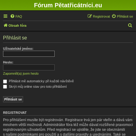
Fórum Pětatřicátníci.eu
FAQ
Registrovat
Přihlásit se
H
Obsah fóra
l
Přihlásit se
e
d
Uživatelské jméno:
a
t
Heslo:
Zapomněl(a) jsem heslo
Přihlásit mě automaticky při každé návštěvě
Skrýt můj online stav pro toto přihlášení
REGISTROVAT
Pro přihlášení musíte být registrován. Registrace trvá jen pár vteřin a dává vám
mnohem větší možnosti. Administrátor fóra též může dávat rozšířené pravomoci
registrovaným uživatelům. Před registrací se ujistěte, že jste se obeznámili
s našimi podmínkami pro použití a s dalšími pravidly a ujednáními. Také se