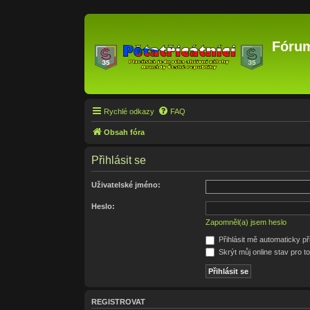
Fórum
Rychlé odkazy
FAQ
Obsah fóra
Přihlásit se
Uživatelské jméno:
Heslo:
Zapomněl(a) jsem heslo
Přihlásit mě automaticky p
Skrýt můj online stav pro to
REGISTROVAT