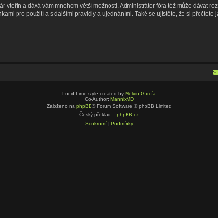
n pár vteřin a dává vám mnohem větší možnosti. Administrátor fóra též může dávat r
kami pro použití a s dalšími pravidly a ujednáními. Také se ujistěte, že si přečtete j
Lucid Lime style created by
Melvin García
Co-Author:
MannixMD
Založeno na
phpBB
® Forum Software © phpBB Limited
Český překlad –
phpBB.cz
Soukromí
|
Podmínky