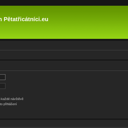
 Pětatřicátníci.eu
ři každé návštěvě
to přihlášení