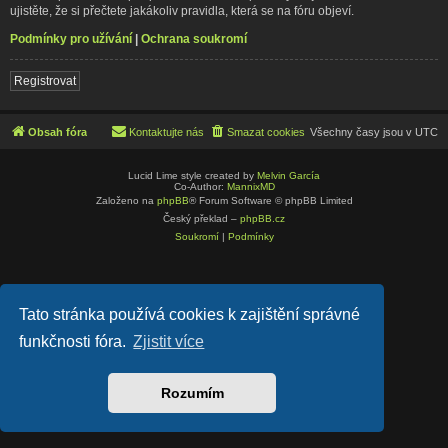
ujistěte, že si přečtete jakákoliv pravidla, která se na fóru objeví.
Podmínky pro užívání
|
Ochrana soukromí
Registrovat
Obsah fóra
Kontaktujte nás
Smazat cookies
Všechny časy jsou v
UTC
Lucid Lime style created by
Melvin García
Co-Author:
MannixMD
Založeno na
phpBB
® Forum Software © phpBB Limited
Český překlad –
phpBB.cz
Soukromí
|
Podmínky
Tato stránka používá cookies k zajištění správné
funkčnosti fóra.
Zjistit více
Rozumím