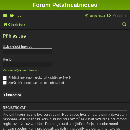
Fórum Pětatřicátníci.eu
FAQ
Registrovat
Přihlásit se
H
Obsah fóra
l
Přihlásit se
e
d
Uživatelské jméno:
a
t
Heslo:
Zapomněl(a) jsem heslo
Přihlásit mě automaticky při každé návštěvě
Skrýt můj online stav pro toto přihlášení
REGISTROVAT
Pro přihlášení musíte být registrován. Registrace trvá jen pár vteřin a dává vám
mnohem větší možnosti. Administrátor fóra též může dávat rozšířené pravomoci
registrovaným uživatelům. Před registrací se ujistěte, že jste se obeznámili
s našimi podmínkami pro použití a s dalšími pravidly a ujednáními. Také se