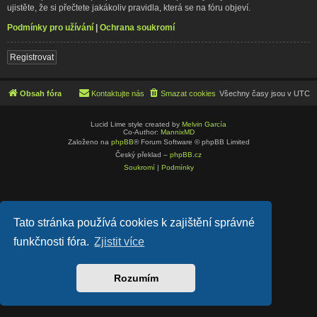
ujistěte, že si přečtete jakákoliv pravidla, která se na fóru objeví.
Podmínky pro užívání
|
Ochrana soukromí
Registrovat
Obsah fóra
Kontaktujte nás
Smazat cookies
Všechny časy jsou v
UTC
Lucid Lime style created by
Melvin García
Co-Author:
MannixMD
Založeno na
phpBB
® Forum Software © phpBB Limited
Český překlad –
phpBB.cz
Soukromí
|
Podmínky
Tato stránka používá cookies k zajištění správné
funkčnosti fóra.
Zjistit více
Rozumím