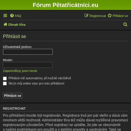
Fórum Pětatřicátníci.eu
FAQ
Registrovat
Přihlásit se
H
Obsah fóra
l
Přihlásit se
e
d
Uživatelské jméno:
a
t
Heslo:
Zapomněl(a) jsem heslo
Přihlásit mě automaticky při každé návštěvě
Skrýt můj online stav pro toto přihlášení
REGISTROVAT
Pro přihlášení musíte být registrován. Registrace trvá jen pár vteřin a dává vám
mnohem větší možnosti. Administrátor fóra též může dávat rozšířené pravomoci
registrovaným uživatelům. Před registrací se ujistěte, že jste se obeznámili
s našimi podmínkami pro použití a s dalšími pravidly a ujednáními. Také se