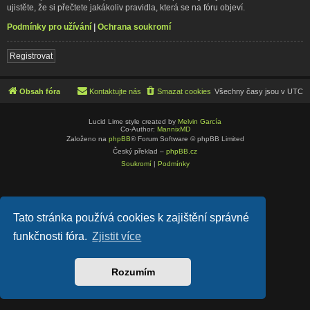
ujistěte, že si přečtete jakákoliv pravidla, která se na fóru objeví.
Podmínky pro užívání
|
Ochrana soukromí
Registrovat
Obsah fóra
Kontaktujte nás
Smazat cookies
Všechny časy jsou v
UTC
Lucid Lime style created by
Melvin García
Co-Author:
MannixMD
Založeno na
phpBB
® Forum Software © phpBB Limited
Český překlad –
phpBB.cz
Soukromí
|
Podmínky
Tato stránka používá cookies k zajištění správné
funkčnosti fóra.
Zjistit více
Rozumím