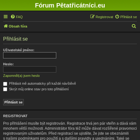
Fórum Pětatřicátníci.eu
FAQ
Registrovat
Přihlásit se
H
Obsah fóra
l
Přihlásit se
e
d
Uživatelské jméno:
a
t
Heslo:
Zapomněl(a) jsem heslo
Přihlásit mě automaticky při každé návštěvě
Skrýt můj online stav pro toto přihlášení
REGISTROVAT
Pro přihlášení musíte být registrován. Registrace trvá jen pár vteřin a dává vám
mnohem větší možnosti. Administrátor fóra též může dávat rozšířené pravomoci
registrovaným uživatelům. Před registrací se ujistěte, že jste se obeznámili
s našimi podmínkami pro použití a s dalšími pravidly a ujednáními. Také se