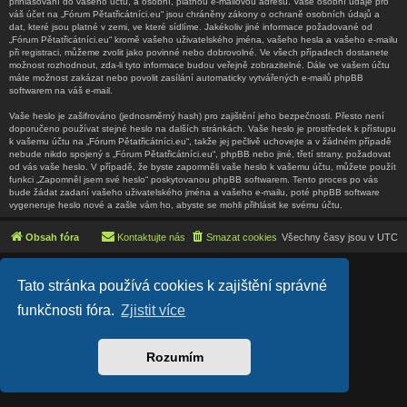
přihlašování do vašeho účtu, a osobní, platnou e-mailovou adresu. Vaše osobní údaje pro
váš účet na „Fórum Pětatřicátníci.eu“ jsou chráněny zákony o ochraně osobních údajů a
dat, které jsou platné v zemi, ve které sídlíme. Jakékoliv jiné informace požadované od
„Fórum Pětatřicátníci.eu“ kromě vašeho uživatelského jména, vašeho hesla a vašeho e-mailu
při registraci, můžeme zvolit jako povinné nebo dobrovolné. Ve všech případech dostanete
možnost rozhodnout, zda-li tyto informace budou veřejně zobrazitelné. Dále ve vašem účtu
máte možnost zakázat nebo povolit zasílání automaticky vytvářených e-mailů phpBB
softwarem na váš e-mail.
Vaše heslo je zašifrováno (jednosměrný hash) pro zajištění jeho bezpečnosti. Přesto není
doporučeno používat stejné heslo na dalších stránkách. Vaše heslo je prostředek k přístupu
k vašemu účtu na „Fórum Pětatřicátníci.eu“, takže jej pečlivě uchovejte a v žádném případě
nebude nikdo spojený s „Fórum Pětatřicátníci.eu“, phpBB nebo jiné, třetí strany, požadovat
od vás vaše heslo. V případě, že byste zapomněli vaše heslo k vašemu účtu, můžete použít
funkci „Zapomněl jsem své heslo“ poskytovanou phpBB softwarem. Tento proces po vás
bude žádat zadaní vašeho uživatelského jména a vašeho e-mailu, poté phpBB software
vygeneruje heslo nové a zašle vám ho, abyste se mohli přihlásit ke svému účtu.
Obsah fóra
Kontaktujte nás
Smazat cookies
Všechny časy jsou v
UTC
Lucid Lime style created by
Melvin García
Tato stránka používá cookies k zajištění správné
Co-Author:
MannixMD
Založeno na
phpBB
® Forum Software © phpBB Limited
funkčnosti fóra.
Zjistit více
Český překlad –
phpBB.cz
Soukromí
|
Podmínky
Rozumím