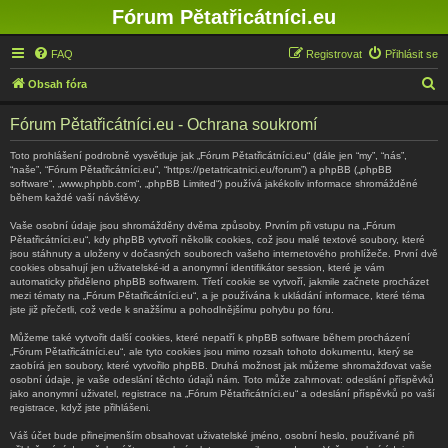
Fórum Pětatřicátníci.eu
FAQ
Registrovat
Přihlásit se
H
Obsah fóra
l
Fórum Pětatřicátníci.eu - Ochrana soukromí
e
d
Toto prohlášení podrobně vysvětluje jak „Fórum Pětatřicátníci.eu“ (dále jen “my”, “nás”,
“naše”, “Fórum Pětatřicátníci.eu”, “https://petatricatnici.eu/forum”) a phpBB („phpBB
a
software“, „www.phpbb.com“, „phpBB Limited“) používá jakékoliv informace shromážděné
během každé vaší návštěvy.
t
Vaše osobní údaje jsou shromážděny dvěma způsoby. Prvním při vstupu na „Fórum
Pětatřicátníci.eu“, kdy phpBB vytvoří několik cookies, což jsou malé textové soubory, které
jsou stáhnuty a uloženy v dočasných souborech vašeho internetového prohlížeče. První dvě
cookies obsahují jen uživatelské-id a anonymní identifikátor session, které je vám
automaticky přiděleno phpBB softwarem. Třetí cookie se vytvoří, jakmile začnete procházet
mezi tématy na „Fórum Pětatřicátníci.eu“, a je používána k ukládání informace, které téma
jste již přečetli, což vede k snažšímu a pohodlnějšímu pohybu po fóru.
Můžeme také vytvořit další cookies, které nepatří k phpBB software během procházení
„Fórum Pětatřicátníci.eu“, ale tyto cookies jsou mimo rozsah tohoto dokumentu, který se
zaobírá jen soubory, které vytvořilo phpBB. Druhá možnost jak můžeme shromažďovat vaše
osobní údaje, je vaše odeslání těchto údajů nám. Toto může zahrnovat: odeslání příspěvků
jako anonymní uživatel, registrace na „Fórum Pětatřicátníci.eu“ a odeslání příspěvků po vaší
registrace, když jste přihlášeni.
Váš účet bude přinejmenším obsahovat uživatelské jméno, osobní heslo, používané při