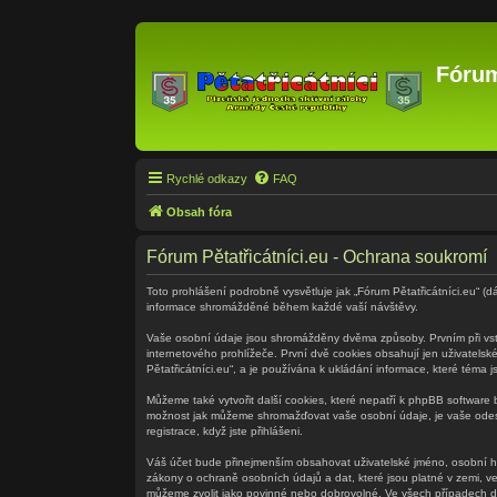
Fórum
Rychlé odkazy
FAQ
Obsah fóra
Fórum Pětatřicátníci.eu - Ochrana soukromí
Toto prohlášení podrobně vysvětluje jak „Fórum Pětatřicátníci.eu“ (dá
informace shromážděné během každé vaší návštěvy.
Vaše osobní údaje jsou shromážděny dvěma způsoby. Prvním při vstu
internetového prohlížeče. První dvě cookies obsahují jen uživatelsk
Pětatřicátníci.eu“, a je používána k ukládání informace, které téma 
Můžeme také vytvořit další cookies, které nepatří k phpBB software 
možnost jak můžeme shromažďovat vaše osobní údaje, je vaše odeslá
registrace, když jste přihlášeni.
Váš účet bude přinejmenším obsahovat uživatelské jméno, osobní hes
zákony o ochraně osobních údajů a dat, které jsou platné v zemi, ve
můžeme zvolit jako povinné nebo dobrovolné. Ve všech případech do