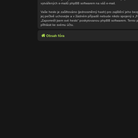
vytvářených e-mailů phpBB softwarem na váš e-mail.
Vaše heslo je zašifrováno (jednosměrný hash) pro zajištění jeho bez
jej pečlivě uchovejte a v žádném případě nebude nikdo spojený s „F
„Zapomněl jsem své heslo“ poskytovanou phpBB softwarem. Tento pr
přihlásit ke svému účtu.
Obsah fóra