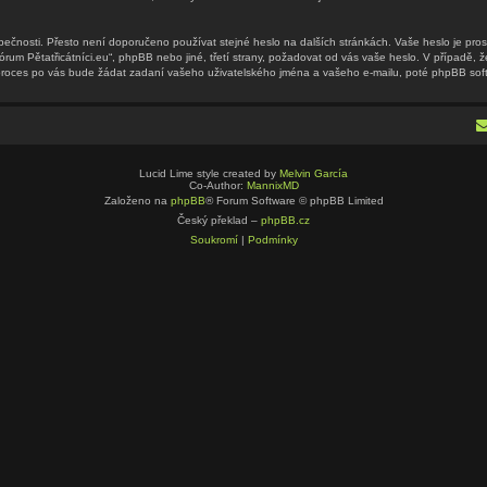
pečnosti. Přesto není doporučeno používat stejné heslo na dalších stránkách. Vaše heslo je pros
órum Pětatřicátníci.eu“, phpBB nebo jiné, třetí strany, požadovat od vás vaše heslo. V případě,
oces po vás bude žádat zadaní vašeho uživatelského jména a vašeho e-mailu, poté phpBB soft
Lucid Lime style created by
Melvin García
Co-Author:
MannixMD
Založeno na
phpBB
® Forum Software © phpBB Limited
Český překlad –
phpBB.cz
Soukromí
|
Podmínky