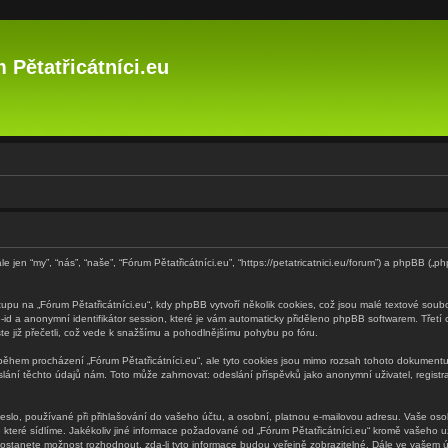
 Pětatřicátníci.eu
le jen “my”, “nás”, “naše”, “Fórum Pětatřicátníci.eu”, “https://petatricatnici.eu/forum”) a phpBB 
pu na „Fórum Pětatřicátníci.eu“, kdy phpBB vytvoří několik cookies, což jsou malé textové soub
é-id a anonymní identifikátor session, které je vám automaticky přiděleno phpBB softwarem. Třetí
jste již přečetli, což vede k snažšímu a pohodlnějšímu pohybu po fóru.
během procházení „Fórum Pětatřicátníci.eu“, ale tyto cookies jsou mimo rozsah tohoto dokumentu,
ní těchto údajů nám. Toto může zahrnovat: odeslání příspěvků jako anonymní uživatel, registrac
lo, používané při přihlašování do vašeho účtu, a osobní, platnou e-mailovou adresu. Vaše osob
 které sídlíme. Jakékoliv jiné informace požadované od „Fórum Pětatřicátníci.eu“ kromě vašeho už
stanete možnost rozhodnout, zda-li tyto informace budou veřejně zobrazitelné. Dále ve vašem ú