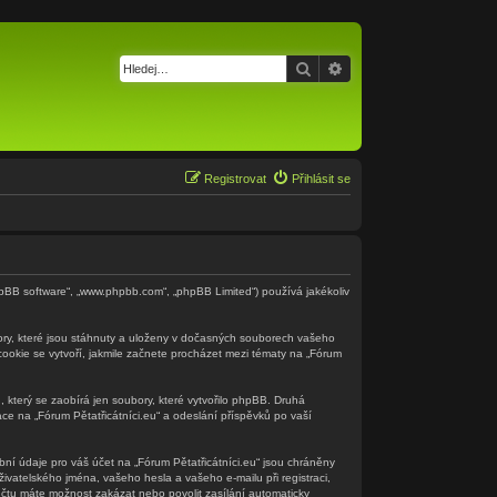
Hledat
Pokročilé hledání
Registrovat
Přihlásit se
(„phpBB software“, „www.phpbb.com“, „phpBB Limited“) používá jakékoliv
ory, které jsou stáhnuty a uloženy v dočasných souborech vašeho
 cookie se vytvoří, jakmile začnete procházet mezi tématy na „Fórum
 který se zaobírá jen soubory, které vytvořilo phpBB. Druhá
e na „Fórum Pětatřicátníci.eu“ a odeslání příspěvků po vaší
ní údaje pro váš účet na „Fórum Pětatřicátníci.eu“ jsou chráněny
ivatelského jména, vašeho hesla a vašeho e-mailu při registraci,
čtu máte možnost zakázat nebo povolit zasílání automaticky