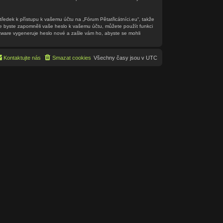
tředek k přístupu k vašemu účtu na „Fórum Pětatřicátníci.eu“, takže
 že byste zapomněli vaše heslo k vašemu účtu, můžete použít funkci
ware vygeneruje heslo nové a zašle vám ho, abyste se mohli
Kontaktujte nás
Smazat cookies
Všechny časy jsou v
UTC