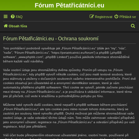
Fórum Pětatřicátníci.eu
FAQ
Registrovat
Přihlásit se
H
Obsah fóra
l
Fórum Pětatřicátníci.eu - Ochrana soukromí
e
d
Toto prohlášení podrobně vysvětluje jak „Fórum Pětatřicátníci.eu“ (dále jen “my”, “nás”,
“naše”, “Fórum Pětatřicátníci.eu”, “https://petatricatnici.eu/forum”) a phpBB („phpBB
a
software“, „www.phpbb.com“, „phpBB Limited“) používá jakékoliv informace shromážděné
během každé vaší návštěvy.
t
Vaše osobní údaje jsou shromážděny dvěma způsoby. Prvním při vstupu na „Fórum
Pětatřicátníci.eu“, kdy phpBB vytvoří několik cookies, což jsou malé textové soubory, které
jsou stáhnuty a uloženy v dočasných souborech vašeho internetového prohlížeče. První dvě
cookies obsahují jen uživatelské-id a anonymní identifikátor session, které je vám
automaticky přiděleno phpBB softwarem. Třetí cookie se vytvoří, jakmile začnete procházet
mezi tématy na „Fórum Pětatřicátníci.eu“, a je používána k ukládání informace, které téma
jste již přečetli, což vede k snažšímu a pohodlnějšímu pohybu po fóru.
Můžeme také vytvořit další cookies, které nepatří k phpBB software během procházení
„Fórum Pětatřicátníci.eu“, ale tyto cookies jsou mimo rozsah tohoto dokumentu, který se
zaobírá jen soubory, které vytvořilo phpBB. Druhá možnost jak můžeme shromažďovat vaše
osobní údaje, je vaše odeslání těchto údajů nám. Toto může zahrnovat: odeslání příspěvků
jako anonymní uživatel, registrace na „Fórum Pětatřicátníci.eu“ a odeslání příspěvků po vaší
registrace, když jste přihlášeni.
Váš účet bude přinejmenším obsahovat uživatelské jméno, osobní heslo, používané při