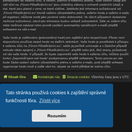
přihlašování do vašeho účtu, a osobní, platnou e-mailovou adresu. Vaše osobní údaje pro
váš účet na „Fórum Pětatřicátníci.eu“ jsou chráněny zákony o ochraně osobních údajů a
dat, které jsou platné v zemi, ve které sídlíme. Jakékoliv jiné informace požadované od
„Fórum Pětatřicátníci.eu“ kromě vašeho uživatelského jména, vašeho hesla a vašeho e-mailu
při registraci, můžeme zvolit jako povinné nebo dobrovolné. Ve všech případech dostanete
možnost rozhodnout, zda-li tyto informace budou veřejně zobrazitelné. Dále ve vašem účtu
máte možnost zakázat nebo povolit zasílání automaticky vytvářených e-mailů phpBB
softwarem na váš e-mail.
Vaše heslo je zašifrováno (jednosměrný hash) pro zajištění jeho bezpečnosti. Přesto není
doporučeno používat stejné heslo na dalších stránkách. Vaše heslo je prostředek k přístupu
k vašemu účtu na „Fórum Pětatřicátníci.eu“, takže jej pečlivě uchovejte a v žádném případě
nebude nikdo spojený s „Fórum Pětatřicátníci.eu“, phpBB nebo jiné, třetí strany, požadovat
od vás vaše heslo. V případě, že byste zapomněli vaše heslo k vašemu účtu, můžete použít
funkci „Zapomněl jsem své heslo“ poskytovanou phpBB softwarem. Tento proces po vás
bude žádat zadaní vašeho uživatelského jména a vašeho e-mailu, poté phpBB software
vygeneruje heslo nové a zašle vám ho, abyste se mohli přihlásit ke svému účtu.
Obsah fóra
Kontaktujte nás
Smazat cookies
Všechny časy jsou v
UTC
Lucid Lime style created by
Melvin García
Tato stránka používá cookies k zajištění správné
Co-Author:
MannixMD
Založeno na
phpBB
® Forum Software © phpBB Limited
funkčnosti fóra.
Zjistit více
Český překlad –
phpBB.cz
Soukromí
|
Podmínky
Rozumím