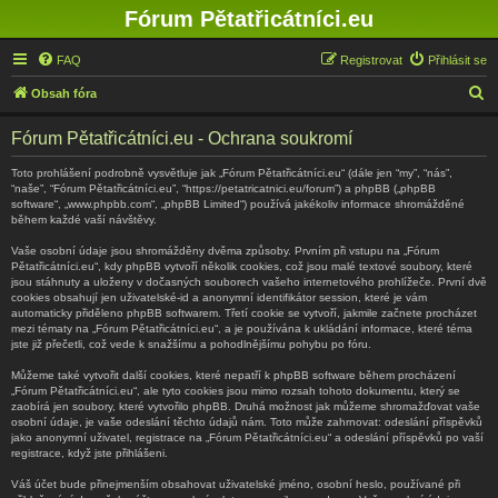
Fórum Pětatřicátníci.eu
FAQ
Registrovat
Přihlásit se
H
Obsah fóra
l
Fórum Pětatřicátníci.eu - Ochrana soukromí
e
d
Toto prohlášení podrobně vysvětluje jak „Fórum Pětatřicátníci.eu“ (dále jen “my”, “nás”,
“naše”, “Fórum Pětatřicátníci.eu”, “https://petatricatnici.eu/forum”) a phpBB („phpBB
a
software“, „www.phpbb.com“, „phpBB Limited“) používá jakékoliv informace shromážděné
během každé vaší návštěvy.
t
Vaše osobní údaje jsou shromážděny dvěma způsoby. Prvním při vstupu na „Fórum
Pětatřicátníci.eu“, kdy phpBB vytvoří několik cookies, což jsou malé textové soubory, které
jsou stáhnuty a uloženy v dočasných souborech vašeho internetového prohlížeče. První dvě
cookies obsahují jen uživatelské-id a anonymní identifikátor session, které je vám
automaticky přiděleno phpBB softwarem. Třetí cookie se vytvoří, jakmile začnete procházet
mezi tématy na „Fórum Pětatřicátníci.eu“, a je používána k ukládání informace, které téma
jste již přečetli, což vede k snažšímu a pohodlnějšímu pohybu po fóru.
Můžeme také vytvořit další cookies, které nepatří k phpBB software během procházení
„Fórum Pětatřicátníci.eu“, ale tyto cookies jsou mimo rozsah tohoto dokumentu, který se
zaobírá jen soubory, které vytvořilo phpBB. Druhá možnost jak můžeme shromažďovat vaše
osobní údaje, je vaše odeslání těchto údajů nám. Toto může zahrnovat: odeslání příspěvků
jako anonymní uživatel, registrace na „Fórum Pětatřicátníci.eu“ a odeslání příspěvků po vaší
registrace, když jste přihlášeni.
Váš účet bude přinejmenším obsahovat uživatelské jméno, osobní heslo, používané při