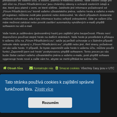
přihlašování do vašeho účtu, a osobní, platnou e-mailovou adresu. Vaše osobní údaje pro
váš účet na „Fórum Pětatřicátníci.eu“ jsou chráněny zákony o ochraně osobních údajů a
dat, které jsou platné v zemi, ve které sídlíme. Jakékoliv jiné informace požadované od
„Fórum Pětatřicátníci.eu“ kromě vašeho uživatelského jména, vašeho hesla a vašeho e-mailu
při registraci, můžeme zvolit jako povinné nebo dobrovolné. Ve všech případech dostanete
možnost rozhodnout, zda-li tyto informace budou veřejně zobrazitelné. Dále ve vašem účtu
máte možnost zakázat nebo povolit zasílání automaticky vytvářených e-mailů phpBB
softwarem na váš e-mail.
Vaše heslo je zašifrováno (jednosměrný hash) pro zajištění jeho bezpečnosti. Přesto není
doporučeno používat stejné heslo na dalších stránkách. Vaše heslo je prostředek k přístupu
k vašemu účtu na „Fórum Pětatřicátníci.eu“, takže jej pečlivě uchovejte a v žádném případě
nebude nikdo spojený s „Fórum Pětatřicátníci.eu“, phpBB nebo jiné, třetí strany, požadovat
od vás vaše heslo. V případě, že byste zapomněli vaše heslo k vašemu účtu, můžete použít
funkci „Zapomněl jsem své heslo“ poskytovanou phpBB softwarem. Tento proces po vás
bude žádat zadaní vašeho uživatelského jména a vašeho e-mailu, poté phpBB software
vygeneruje heslo nové a zašle vám ho, abyste se mohli přihlásit ke svému účtu.
Obsah fóra
Kontaktujte nás
Smazat cookies
Všechny časy jsou v
UTC
Lucid Lime style created by
Melvin García
Tato stránka používá cookies k zajištění správné
Co-Author:
MannixMD
Založeno na
phpBB
® Forum Software © phpBB Limited
funkčnosti fóra.
Zjistit více
Český překlad –
phpBB.cz
Soukromí
|
Podmínky
Rozumím