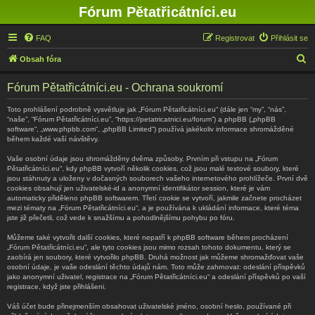
Fórum Pětatřicátníci.eu
FAQ
Registrovat
Přihlásit se
H
Obsah fóra
l
Fórum Pětatřicátníci.eu - Ochrana soukromí
e
d
Toto prohlášení podrobně vysvětluje jak „Fórum Pětatřicátníci.eu“ (dále jen “my”, “nás”,
“naše”, “Fórum Pětatřicátníci.eu”, “https://petatricatnici.eu/forum”) a phpBB („phpBB
a
software“, „www.phpbb.com“, „phpBB Limited“) používá jakékoliv informace shromážděné
během každé vaší návštěvy.
t
Vaše osobní údaje jsou shromážděny dvěma způsoby. Prvním při vstupu na „Fórum
Pětatřicátníci.eu“, kdy phpBB vytvoří několik cookies, což jsou malé textové soubory, které
jsou stáhnuty a uloženy v dočasných souborech vašeho internetového prohlížeče. První dvě
cookies obsahují jen uživatelské-id a anonymní identifikátor session, které je vám
automaticky přiděleno phpBB softwarem. Třetí cookie se vytvoří, jakmile začnete procházet
mezi tématy na „Fórum Pětatřicátníci.eu“, a je používána k ukládání informace, které téma
jste již přečetli, což vede k snažšímu a pohodlnějšímu pohybu po fóru.
Můžeme také vytvořit další cookies, které nepatří k phpBB software během procházení
„Fórum Pětatřicátníci.eu“, ale tyto cookies jsou mimo rozsah tohoto dokumentu, který se
zaobírá jen soubory, které vytvořilo phpBB. Druhá možnost jak můžeme shromažďovat vaše
osobní údaje, je vaše odeslání těchto údajů nám. Toto může zahrnovat: odeslání příspěvků
jako anonymní uživatel, registrace na „Fórum Pětatřicátníci.eu“ a odeslání příspěvků po vaší
registrace, když jste přihlášeni.
Váš účet bude přinejmenším obsahovat uživatelské jméno, osobní heslo, používané při