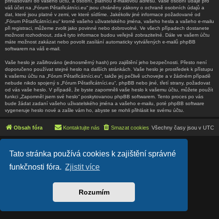
přihlašování do vašeho účtu, a osobní, platnou e-mailovou adresu. Vaše osobní údaje pro
váš účet na „Fórum Pětatřicátníci.eu“ jsou chráněny zákony o ochraně osobních údajů a
dat, které jsou platné v zemi, ve které sídlíme. Jakékoliv jiné informace požadované od
„Fórum Pětatřicátníci.eu“ kromě vašeho uživatelského jména, vašeho hesla a vašeho e-mailu
při registraci, můžeme zvolit jako povinné nebo dobrovolné. Ve všech případech dostanete
možnost rozhodnout, zda-li tyto informace budou veřejně zobrazitelné. Dále ve vašem účtu
máte možnost zakázat nebo povolit zasílání automaticky vytvářených e-mailů phpBB
softwarem na váš e-mail.
Vaše heslo je zašifrováno (jednosměrný hash) pro zajištění jeho bezpečnosti. Přesto není
doporučeno používat stejné heslo na dalších stránkách. Vaše heslo je prostředek k přístupu
k vašemu účtu na „Fórum Pětatřicátníci.eu“, takže jej pečlivě uchovejte a v žádném případě
nebude nikdo spojený s „Fórum Pětatřicátníci.eu“, phpBB nebo jiné, třetí strany, požadovat
od vás vaše heslo. V případě, že byste zapomněli vaše heslo k vašemu účtu, můžete použít
funkci „Zapomněl jsem své heslo“ poskytovanou phpBB softwarem. Tento proces po vás
bude žádat zadaní vašeho uživatelského jména a vašeho e-mailu, poté phpBB software
vygeneruje heslo nové a zašle vám ho, abyste se mohli přihlásit ke svému účtu.
Obsah fóra
Kontaktujte nás
Smazat cookies
Všechny časy jsou v
UTC
Lucid Lime style created by
Melvin García
Tato stránka používá cookies k zajištění správné
Co-Author:
MannixMD
Založeno na
phpBB
® Forum Software © phpBB Limited
funkčnosti fóra.
Zjistit více
Český překlad –
phpBB.cz
Soukromí
|
Podmínky
Rozumím