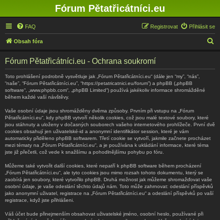
Fórum Pětatřicátníci.eu
FAQ
Registrovat
Přihlásit se
H
Obsah fóra
l
Fórum Pětatřicátníci.eu - Ochrana soukromí
e
d
Toto prohlášení podrobně vysvětluje jak „Fórum Pětatřicátníci.eu“ (dále jen “my”, “nás”,
“naše”, “Fórum Pětatřicátníci.eu”, “https://petatricatnici.eu/forum”) a phpBB („phpBB
a
software“, „www.phpbb.com“, „phpBB Limited“) používá jakékoliv informace shromážděné
během každé vaší návštěvy.
t
Vaše osobní údaje jsou shromážděny dvěma způsoby. Prvním při vstupu na „Fórum
Pětatřicátníci.eu“, kdy phpBB vytvoří několik cookies, což jsou malé textové soubory, které
jsou stáhnuty a uloženy v dočasných souborech vašeho internetového prohlížeče. První dvě
cookies obsahují jen uživatelské-id a anonymní identifikátor session, které je vám
automaticky přiděleno phpBB softwarem. Třetí cookie se vytvoří, jakmile začnete procházet
mezi tématy na „Fórum Pětatřicátníci.eu“, a je používána k ukládání informace, které téma
jste již přečetli, což vede k snažšímu a pohodlnějšímu pohybu po fóru.
Můžeme také vytvořit další cookies, které nepatří k phpBB software během procházení
„Fórum Pětatřicátníci.eu“, ale tyto cookies jsou mimo rozsah tohoto dokumentu, který se
zaobírá jen soubory, které vytvořilo phpBB. Druhá možnost jak můžeme shromažďovat vaše
osobní údaje, je vaše odeslání těchto údajů nám. Toto může zahrnovat: odeslání příspěvků
jako anonymní uživatel, registrace na „Fórum Pětatřicátníci.eu“ a odeslání příspěvků po vaší
registrace, když jste přihlášeni.
Váš účet bude přinejmenším obsahovat uživatelské jméno, osobní heslo, používané při