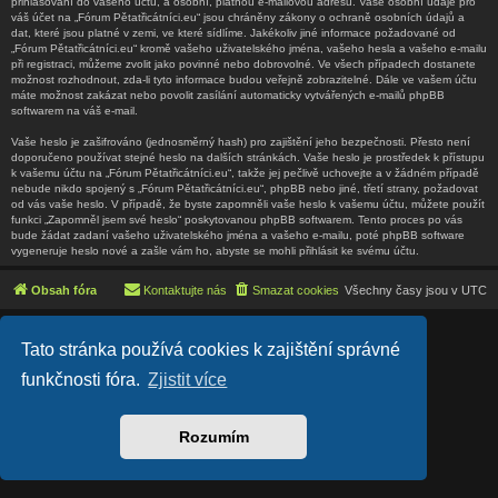
přihlašování do vašeho účtu, a osobní, platnou e-mailovou adresu. Vaše osobní údaje pro
váš účet na „Fórum Pětatřicátníci.eu“ jsou chráněny zákony o ochraně osobních údajů a
dat, které jsou platné v zemi, ve které sídlíme. Jakékoliv jiné informace požadované od
„Fórum Pětatřicátníci.eu“ kromě vašeho uživatelského jména, vašeho hesla a vašeho e-mailu
při registraci, můžeme zvolit jako povinné nebo dobrovolné. Ve všech případech dostanete
možnost rozhodnout, zda-li tyto informace budou veřejně zobrazitelné. Dále ve vašem účtu
máte možnost zakázat nebo povolit zasílání automaticky vytvářených e-mailů phpBB
softwarem na váš e-mail.
Vaše heslo je zašifrováno (jednosměrný hash) pro zajištění jeho bezpečnosti. Přesto není
doporučeno používat stejné heslo na dalších stránkách. Vaše heslo je prostředek k přístupu
k vašemu účtu na „Fórum Pětatřicátníci.eu“, takže jej pečlivě uchovejte a v žádném případě
nebude nikdo spojený s „Fórum Pětatřicátníci.eu“, phpBB nebo jiné, třetí strany, požadovat
od vás vaše heslo. V případě, že byste zapomněli vaše heslo k vašemu účtu, můžete použít
funkci „Zapomněl jsem své heslo“ poskytovanou phpBB softwarem. Tento proces po vás
bude žádat zadaní vašeho uživatelského jména a vašeho e-mailu, poté phpBB software
vygeneruje heslo nové a zašle vám ho, abyste se mohli přihlásit ke svému účtu.
Obsah fóra
Kontaktujte nás
Smazat cookies
Všechny časy jsou v
UTC
Lucid Lime style created by
Melvin García
Tato stránka používá cookies k zajištění správné
Co-Author:
MannixMD
Založeno na
phpBB
® Forum Software © phpBB Limited
funkčnosti fóra.
Zjistit více
Český překlad –
phpBB.cz
Soukromí
|
Podmínky
Rozumím