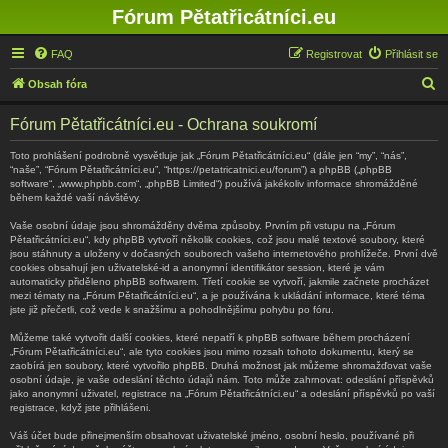
Fórum Pětatřicátníci.eu
FAQ
Registrovat
Přihlásit se
H
Obsah fóra
l
Fórum Pětatřicátníci.eu - Ochrana soukromí
e
d
Toto prohlášení podrobně vysvětluje jak „Fórum Pětatřicátníci.eu“ (dále jen “my”, “nás”,
“naše”, “Fórum Pětatřicátníci.eu”, “https://petatricatnici.eu/forum”) a phpBB („phpBB
a
software“, „www.phpbb.com“, „phpBB Limited“) používá jakékoliv informace shromážděné
během každé vaší návštěvy.
t
Vaše osobní údaje jsou shromážděny dvěma způsoby. Prvním při vstupu na „Fórum
Pětatřicátníci.eu“, kdy phpBB vytvoří několik cookies, což jsou malé textové soubory, které
jsou stáhnuty a uloženy v dočasných souborech vašeho internetového prohlížeče. První dvě
cookies obsahují jen uživatelské-id a anonymní identifikátor session, které je vám
automaticky přiděleno phpBB softwarem. Třetí cookie se vytvoří, jakmile začnete procházet
mezi tématy na „Fórum Pětatřicátníci.eu“, a je používána k ukládání informace, které téma
jste již přečetli, což vede k snažšímu a pohodlnějšímu pohybu po fóru.
Můžeme také vytvořit další cookies, které nepatří k phpBB software během procházení
„Fórum Pětatřicátníci.eu“, ale tyto cookies jsou mimo rozsah tohoto dokumentu, který se
zaobírá jen soubory, které vytvořilo phpBB. Druhá možnost jak můžeme shromažďovat vaše
osobní údaje, je vaše odeslání těchto údajů nám. Toto může zahrnovat: odeslání příspěvků
jako anonymní uživatel, registrace na „Fórum Pětatřicátníci.eu“ a odeslání příspěvků po vaší
registrace, když jste přihlášeni.
Váš účet bude přinejmenším obsahovat uživatelské jméno, osobní heslo, používané při