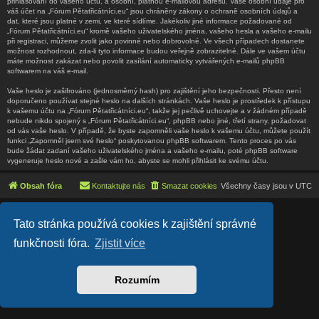
přihlašování do vašeho účtu, a osobní, platnou e-mailovou adresu. Vaše osobní údaje pro
váš účet na „Fórum Pětatřicátníci.eu“ jsou chráněny zákony o ochraně osobních údajů a
dat, které jsou platné v zemi, ve které sídlíme. Jakékoliv jiné informace požadované od
„Fórum Pětatřicátníci.eu“ kromě vašeho uživatelského jména, vašeho hesla a vašeho e-mailu
při registraci, můžeme zvolit jako povinné nebo dobrovolné. Ve všech případech dostanete
možnost rozhodnout, zda-li tyto informace budou veřejně zobrazitelné. Dále ve vašem účtu
máte možnost zakázat nebo povolit zasílání automaticky vytvářených e-mailů phpBB
softwarem na váš e-mail.
Vaše heslo je zašifrováno (jednosměrný hash) pro zajištění jeho bezpečnosti. Přesto není
doporučeno používat stejné heslo na dalších stránkách. Vaše heslo je prostředek k přístupu
k vašemu účtu na „Fórum Pětatřicátníci.eu“, takže jej pečlivě uchovejte a v žádném případě
nebude nikdo spojený s „Fórum Pětatřicátníci.eu“, phpBB nebo jiné, třetí strany, požadovat
od vás vaše heslo. V případě, že byste zapomněli vaše heslo k vašemu účtu, můžete použít
funkci „Zapomněl jsem své heslo“ poskytovanou phpBB softwarem. Tento proces po vás
bude žádat zadaní vašeho uživatelského jména a vašeho e-mailu, poté phpBB software
vygeneruje heslo nové a zašle vám ho, abyste se mohli přihlásit ke svému účtu.
Obsah fóra
Kontaktujte nás
Smazat cookies
Všechny časy jsou v
UTC
Lucid Lime style created by
Melvin García
Tato stránka používá cookies k zajištění správné
Co-Author:
MannixMD
Založeno na
phpBB
® Forum Software © phpBB Limited
funkčnosti fóra.
Zjistit více
Český překlad –
phpBB.cz
Soukromí
|
Podmínky
Rozumím