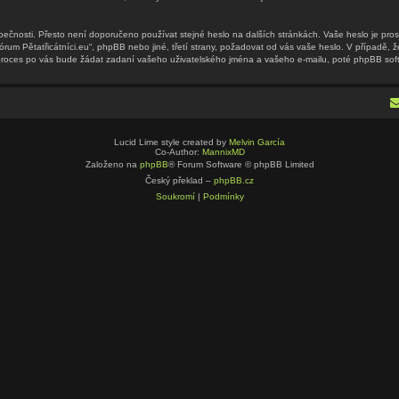
pečnosti. Přesto není doporučeno používat stejné heslo na dalších stránkách. Vaše heslo je pros
órum Pětatřicátníci.eu“, phpBB nebo jiné, třetí strany, požadovat od vás vaše heslo. V případě,
oces po vás bude žádat zadaní vašeho uživatelského jména a vašeho e-mailu, poté phpBB soft
Lucid Lime style created by
Melvin García
Co-Author:
MannixMD
Založeno na
phpBB
® Forum Software © phpBB Limited
Český překlad –
phpBB.cz
Soukromí
|
Podmínky