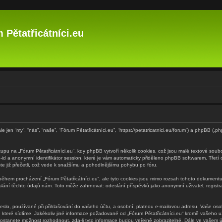
 Pětatřicátníci.eu
le jen “my”, “nás”, “naše”, “Fórum Pětatřicátníci.eu”, “https://petatricatnici.eu/forum”) a phpBB 
pu na „Fórum Pětatřicátníci.eu“, kdy phpBB vytvoří několik cookies, což jsou malé textové soub
é-id a anonymní identifikátor session, které je vám automaticky přiděleno phpBB softwarem. Třetí
jste již přečetli, což vede k snažšímu a pohodlnějšímu pohybu po fóru.
během procházení „Fórum Pětatřicátníci.eu“, ale tyto cookies jsou mimo rozsah tohoto dokumentu,
ní těchto údajů nám. Toto může zahrnovat: odeslání příspěvků jako anonymní uživatel, registrac
lo, používané při přihlašování do vašeho účtu, a osobní, platnou e-mailovou adresu. Vaše osob
 které sídlíme. Jakékoliv jiné informace požadované od „Fórum Pětatřicátníci.eu“ kromě vašeho už
stanete možnost rozhodnout, zda-li tyto informace budou veřejně zobrazitelné. Dále ve vašem ú