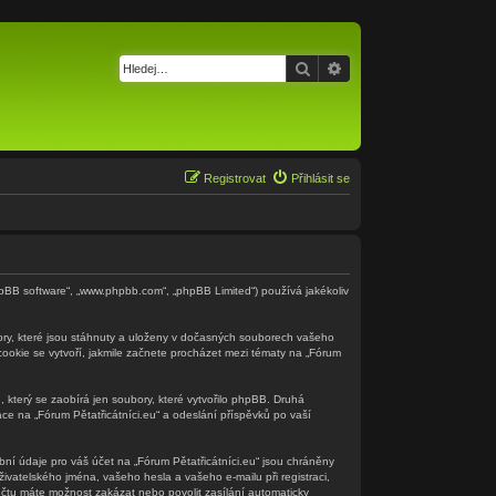
Hledat
Pokročilé hledání
Registrovat
Přihlásit se
(„phpBB software“, „www.phpbb.com“, „phpBB Limited“) používá jakékoliv
ory, které jsou stáhnuty a uloženy v dočasných souborech vašeho
 cookie se vytvoří, jakmile začnete procházet mezi tématy na „Fórum
 který se zaobírá jen soubory, které vytvořilo phpBB. Druhá
e na „Fórum Pětatřicátníci.eu“ a odeslání příspěvků po vaší
ní údaje pro váš účet na „Fórum Pětatřicátníci.eu“ jsou chráněny
ivatelského jména, vašeho hesla a vašeho e-mailu při registraci,
čtu máte možnost zakázat nebo povolit zasílání automaticky