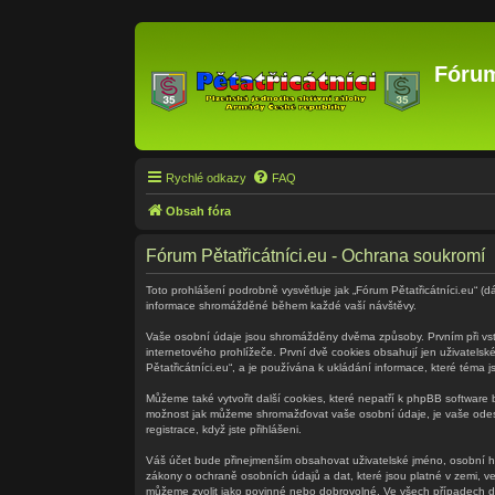
Fórum
Rychlé odkazy
FAQ
Obsah fóra
Fórum Pětatřicátníci.eu - Ochrana soukromí
Toto prohlášení podrobně vysvětluje jak „Fórum Pětatřicátníci.eu“ (dá
informace shromážděné během každé vaší návštěvy.
Vaše osobní údaje jsou shromážděny dvěma způsoby. Prvním při vstu
internetového prohlížeče. První dvě cookies obsahují jen uživatelsk
Pětatřicátníci.eu“, a je používána k ukládání informace, které téma 
Můžeme také vytvořit další cookies, které nepatří k phpBB software 
možnost jak můžeme shromažďovat vaše osobní údaje, je vaše odeslá
registrace, když jste přihlášeni.
Váš účet bude přinejmenším obsahovat uživatelské jméno, osobní hes
zákony o ochraně osobních údajů a dat, které jsou platné v zemi, ve
můžeme zvolit jako povinné nebo dobrovolné. Ve všech případech do