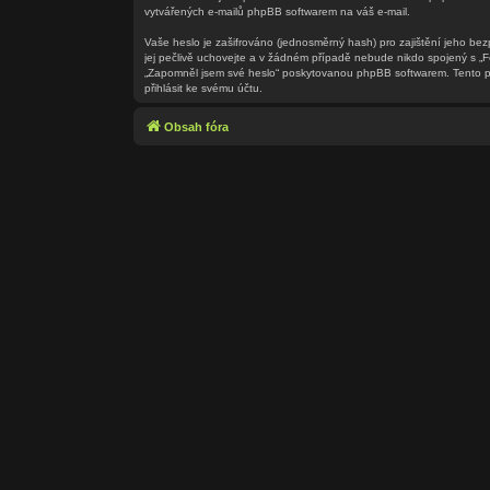
vytvářených e-mailů phpBB softwarem na váš e-mail.
Vaše heslo je zašifrováno (jednosměrný hash) pro zajištění jeho bez
jej pečlivě uchovejte a v žádném případě nebude nikdo spojený s „F
„Zapomněl jsem své heslo“ poskytovanou phpBB softwarem. Tento pr
přihlásit ke svému účtu.
Obsah fóra