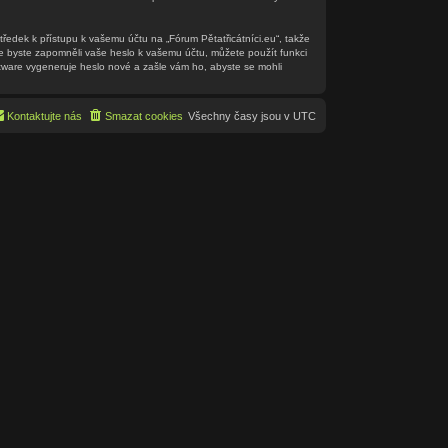
tředek k přístupu k vašemu účtu na „Fórum Pětatřicátníci.eu“, takže
 že byste zapomněli vaše heslo k vašemu účtu, můžete použít funkci
ware vygeneruje heslo nové a zašle vám ho, abyste se mohli
Kontaktujte nás
Smazat cookies
Všechny časy jsou v
UTC