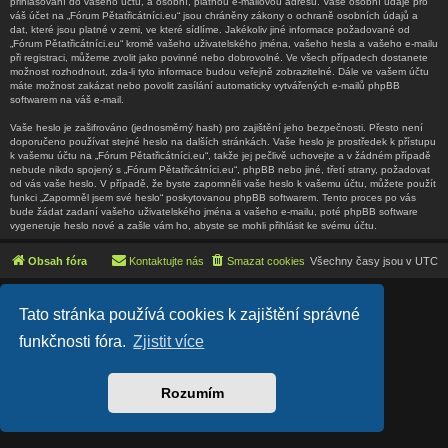
přihlašování do vašeho účtu, a osobní, platnou e-mailovou adresu. Vaše osobní údaje pro
váš účet na „Fórum Pětatřicátníci.eu“ jsou chráněny zákony o ochraně osobních údajů a
dat, které jsou platné v zemi, ve které sídlíme. Jakékoliv jiné informace požadované od
„Fórum Pětatřicátníci.eu“ kromě vašeho uživatelského jména, vašeho hesla a vašeho e-mailu
při registraci, můžeme zvolit jako povinné nebo dobrovolné. Ve všech případech dostanete
možnost rozhodnout, zda-li tyto informace budou veřejně zobrazitelné. Dále ve vašem účtu
máte možnost zakázat nebo povolit zasílání automaticky vytvářených e-mailů phpBB
softwarem na váš e-mail.
Vaše heslo je zašifrováno (jednosměrný hash) pro zajištění jeho bezpečnosti. Přesto není
doporučeno používat stejné heslo na dalších stránkách. Vaše heslo je prostředek k přístupu
k vašemu účtu na „Fórum Pětatřicátníci.eu“, takže jej pečlivě uchovejte a v žádném případě
nebude nikdo spojený s „Fórum Pětatřicátníci.eu“, phpBB nebo jiné, třetí strany, požadovat
od vás vaše heslo. V případě, že byste zapomněli vaše heslo k vašemu účtu, můžete použít
funkci „Zapomněl jsem své heslo“ poskytovanou phpBB softwarem. Tento proces po vás
bude žádat zadaní vašeho uživatelského jména a vašeho e-mailu, poté phpBB software
vygeneruje heslo nové a zašle vám ho, abyste se mohli přihlásit ke svému účtu.
Obsah fóra
Kontaktujte nás
Smazat cookies
Všechny časy jsou v
UTC
Lucid Lime style created by
Melvin García
Tato stránka používá cookies k zajištění správné
Co-Author:
MannixMD
Založeno na
phpBB
® Forum Software © phpBB Limited
funkčnosti fóra.
Zjistit více
Český překlad –
phpBB.cz
Soukromí
|
Podmínky
Rozumím