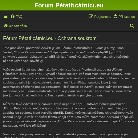
Fórum Pětatřicátníci.eu
FAQ
Registrovat
Přihlásit se
H
Obsah fóra
l
Fórum Pětatřicátníci.eu - Ochrana soukromí
e
d
Toto prohlášení podrobně vysvětluje jak „Fórum Pětatřicátníci.eu“ (dále jen “my”, “nás”,
“naše”, “Fórum Pětatřicátníci.eu”, “https://petatricatnici.eu/forum”) a phpBB („phpBB
a
software“, „www.phpbb.com“, „phpBB Limited“) používá jakékoliv informace shromážděné
během každé vaší návštěvy.
t
Vaše osobní údaje jsou shromážděny dvěma způsoby. Prvním při vstupu na „Fórum
Pětatřicátníci.eu“, kdy phpBB vytvoří několik cookies, což jsou malé textové soubory, které
jsou stáhnuty a uloženy v dočasných souborech vašeho internetového prohlížeče. První dvě
cookies obsahují jen uživatelské-id a anonymní identifikátor session, které je vám
automaticky přiděleno phpBB softwarem. Třetí cookie se vytvoří, jakmile začnete procházet
mezi tématy na „Fórum Pětatřicátníci.eu“, a je používána k ukládání informace, které téma
jste již přečetli, což vede k snažšímu a pohodlnějšímu pohybu po fóru.
Můžeme také vytvořit další cookies, které nepatří k phpBB software během procházení
„Fórum Pětatřicátníci.eu“, ale tyto cookies jsou mimo rozsah tohoto dokumentu, který se
zaobírá jen soubory, které vytvořilo phpBB. Druhá možnost jak můžeme shromažďovat vaše
osobní údaje, je vaše odeslání těchto údajů nám. Toto může zahrnovat: odeslání příspěvků
jako anonymní uživatel, registrace na „Fórum Pětatřicátníci.eu“ a odeslání příspěvků po vaší
registrace, když jste přihlášeni.
Váš účet bude přinejmenším obsahovat uživatelské jméno, osobní heslo, používané při