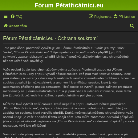
Fórum Pětatřicátníci.eu
FAQ
Registrovat
Přihlásit se
H
Obsah fóra
l
Fórum Pětatřicátníci.eu - Ochrana soukromí
e
d
Toto prohlášení podrobně vysvětluje jak „Fórum Pětatřicátníci.eu“ (dále jen “my”, “nás”,
“naše”, “Fórum Pětatřicátníci.eu”, “https://petatricatnici.eu/forum”) a phpBB („phpBB
a
software“, „www.phpbb.com“, „phpBB Limited“) používá jakékoliv informace shromážděné
během každé vaší návštěvy.
t
Vaše osobní údaje jsou shromážděny dvěma způsoby. Prvním při vstupu na „Fórum
Pětatřicátníci.eu“, kdy phpBB vytvoří několik cookies, což jsou malé textové soubory, které
jsou stáhnuty a uloženy v dočasných souborech vašeho internetového prohlížeče. První dvě
cookies obsahují jen uživatelské-id a anonymní identifikátor session, které je vám
automaticky přiděleno phpBB softwarem. Třetí cookie se vytvoří, jakmile začnete procházet
mezi tématy na „Fórum Pětatřicátníci.eu“, a je používána k ukládání informace, které téma
jste již přečetli, což vede k snažšímu a pohodlnějšímu pohybu po fóru.
Můžeme také vytvořit další cookies, které nepatří k phpBB software během procházení
„Fórum Pětatřicátníci.eu“, ale tyto cookies jsou mimo rozsah tohoto dokumentu, který se
zaobírá jen soubory, které vytvořilo phpBB. Druhá možnost jak můžeme shromažďovat vaše
osobní údaje, je vaše odeslání těchto údajů nám. Toto může zahrnovat: odeslání příspěvků
jako anonymní uživatel, registrace na „Fórum Pětatřicátníci.eu“ a odeslání příspěvků po vaší
registrace, když jste přihlášeni.
Váš účet bude přinejmenším obsahovat uživatelské jméno, osobní heslo, používané při