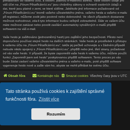
přihlašování do vašeho účtu, a osobní, platnou e-mailovou adresu. Vaše osobní údaje pro
váš účet na „Fórum Pětatřicátníci.eu“ jsou chráněny zákony o ochraně osobních údajů a
dat, které jsou platné v zemi, ve které sídlíme. Jakékoliv jiné informace požadované od
„Fórum Pětatřicátníci.eu“ kromě vašeho uživatelského jména, vašeho hesla a vašeho e-mailu
při registraci, můžeme zvolit jako povinné nebo dobrovolné. Ve všech případech dostanete
možnost rozhodnout, zda-li tyto informace budou veřejně zobrazitelné. Dále ve vašem účtu
máte možnost zakázat nebo povolit zasílání automaticky vytvářených e-mailů phpBB
softwarem na váš e-mail.
Vaše heslo je zašifrováno (jednosměrný hash) pro zajištění jeho bezpečnosti. Přesto není
doporučeno používat stejné heslo na dalších stránkách. Vaše heslo je prostředek k přístupu
k vašemu účtu na „Fórum Pětatřicátníci.eu“, takže jej pečlivě uchovejte a v žádném případě
nebude nikdo spojený s „Fórum Pětatřicátníci.eu“, phpBB nebo jiné, třetí strany, požadovat
od vás vaše heslo. V případě, že byste zapomněli vaše heslo k vašemu účtu, můžete použít
funkci „Zapomněl jsem své heslo“ poskytovanou phpBB softwarem. Tento proces po vás
bude žádat zadaní vašeho uživatelského jména a vašeho e-mailu, poté phpBB software
vygeneruje heslo nové a zašle vám ho, abyste se mohli přihlásit ke svému účtu.
Obsah fóra
Kontaktujte nás
Smazat cookies
Všechny časy jsou v
UTC
Lucid Lime style created by
Melvin García
Tato stránka používá cookies k zajištění správné
Co-Author:
MannixMD
Založeno na
phpBB
® Forum Software © phpBB Limited
funkčnosti fóra.
Zjistit více
Český překlad –
phpBB.cz
Soukromí
|
Podmínky
Rozumím