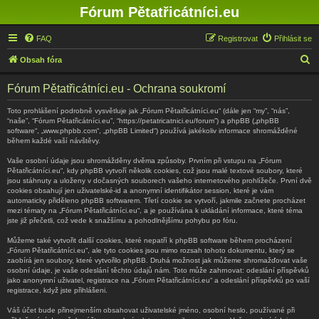
Fórum Pětatřicátníci.eu
FAQ
Registrovat
Přihlásit se
H
Obsah fóra
l
Fórum Pětatřicátníci.eu - Ochrana soukromí
e
d
Toto prohlášení podrobně vysvětluje jak „Fórum Pětatřicátníci.eu“ (dále jen “my”, “nás”,
“naše”, “Fórum Pětatřicátníci.eu”, “https://petatricatnici.eu/forum”) a phpBB („phpBB
a
software“, „www.phpbb.com“, „phpBB Limited“) používá jakékoliv informace shromážděné
během každé vaší návštěvy.
t
Vaše osobní údaje jsou shromážděny dvěma způsoby. Prvním při vstupu na „Fórum
Pětatřicátníci.eu“, kdy phpBB vytvoří několik cookies, což jsou malé textové soubory, které
jsou stáhnuty a uloženy v dočasných souborech vašeho internetového prohlížeče. První dvě
cookies obsahují jen uživatelské-id a anonymní identifikátor session, které je vám
automaticky přiděleno phpBB softwarem. Třetí cookie se vytvoří, jakmile začnete procházet
mezi tématy na „Fórum Pětatřicátníci.eu“, a je používána k ukládání informace, které téma
jste již přečetli, což vede k snažšímu a pohodlnějšímu pohybu po fóru.
Můžeme také vytvořit další cookies, které nepatří k phpBB software během procházení
„Fórum Pětatřicátníci.eu“, ale tyto cookies jsou mimo rozsah tohoto dokumentu, který se
zaobírá jen soubory, které vytvořilo phpBB. Druhá možnost jak můžeme shromažďovat vaše
osobní údaje, je vaše odeslání těchto údajů nám. Toto může zahrnovat: odeslání příspěvků
jako anonymní uživatel, registrace na „Fórum Pětatřicátníci.eu“ a odeslání příspěvků po vaší
registrace, když jste přihlášeni.
Váš účet bude přinejmenším obsahovat uživatelské jméno, osobní heslo, používané při