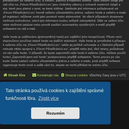
přihlašování do vašeho účtu, a osobní, platnou e-mailovou adresu. Vaše osobní údaje pro
váš účet na „Fórum Pětatřicátníci.eu“ jsou chráněny zákony o ochraně osobních údajů a
dat, které jsou platné v zemi, ve které sídlíme. Jakékoliv jiné informace požadované od
„Fórum Pětatřicátníci.eu“ kromě vašeho uživatelského jména, vašeho hesla a vašeho e-mailu
při registraci, můžeme zvolit jako povinné nebo dobrovolné. Ve všech případech dostanete
možnost rozhodnout, zda-li tyto informace budou veřejně zobrazitelné. Dále ve vašem účtu
máte možnost zakázat nebo povolit zasílání automaticky vytvářených e-mailů phpBB
softwarem na váš e-mail.
Vaše heslo je zašifrováno (jednosměrný hash) pro zajištění jeho bezpečnosti. Přesto není
doporučeno používat stejné heslo na dalších stránkách. Vaše heslo je prostředek k přístupu
k vašemu účtu na „Fórum Pětatřicátníci.eu“, takže jej pečlivě uchovejte a v žádném případě
nebude nikdo spojený s „Fórum Pětatřicátníci.eu“, phpBB nebo jiné, třetí strany, požadovat
od vás vaše heslo. V případě, že byste zapomněli vaše heslo k vašemu účtu, můžete použít
funkci „Zapomněl jsem své heslo“ poskytovanou phpBB softwarem. Tento proces po vás
bude žádat zadaní vašeho uživatelského jména a vašeho e-mailu, poté phpBB software
vygeneruje heslo nové a zašle vám ho, abyste se mohli přihlásit ke svému účtu.
Obsah fóra
Kontaktujte nás
Smazat cookies
Všechny časy jsou v
UTC
Lucid Lime style created by
Melvin García
Tato stránka používá cookies k zajištění správné
Co-Author:
MannixMD
Založeno na
phpBB
® Forum Software © phpBB Limited
funkčnosti fóra.
Zjistit více
Český překlad –
phpBB.cz
Soukromí
|
Podmínky
Rozumím