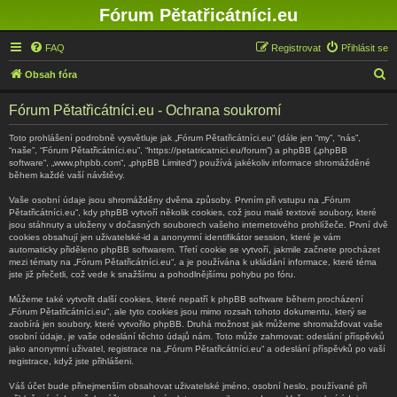
Fórum Pětatřicátníci.eu
FAQ
Registrovat
Přihlásit se
H
Obsah fóra
l
Fórum Pětatřicátníci.eu - Ochrana soukromí
e
d
Toto prohlášení podrobně vysvětluje jak „Fórum Pětatřicátníci.eu“ (dále jen “my”, “nás”,
“naše”, “Fórum Pětatřicátníci.eu”, “https://petatricatnici.eu/forum”) a phpBB („phpBB
a
software“, „www.phpbb.com“, „phpBB Limited“) používá jakékoliv informace shromážděné
během každé vaší návštěvy.
t
Vaše osobní údaje jsou shromážděny dvěma způsoby. Prvním při vstupu na „Fórum
Pětatřicátníci.eu“, kdy phpBB vytvoří několik cookies, což jsou malé textové soubory, které
jsou stáhnuty a uloženy v dočasných souborech vašeho internetového prohlížeče. První dvě
cookies obsahují jen uživatelské-id a anonymní identifikátor session, které je vám
automaticky přiděleno phpBB softwarem. Třetí cookie se vytvoří, jakmile začnete procházet
mezi tématy na „Fórum Pětatřicátníci.eu“, a je používána k ukládání informace, které téma
jste již přečetli, což vede k snažšímu a pohodlnějšímu pohybu po fóru.
Můžeme také vytvořit další cookies, které nepatří k phpBB software během procházení
„Fórum Pětatřicátníci.eu“, ale tyto cookies jsou mimo rozsah tohoto dokumentu, který se
zaobírá jen soubory, které vytvořilo phpBB. Druhá možnost jak můžeme shromažďovat vaše
osobní údaje, je vaše odeslání těchto údajů nám. Toto může zahrnovat: odeslání příspěvků
jako anonymní uživatel, registrace na „Fórum Pětatřicátníci.eu“ a odeslání příspěvků po vaší
registrace, když jste přihlášeni.
Váš účet bude přinejmenším obsahovat uživatelské jméno, osobní heslo, používané při