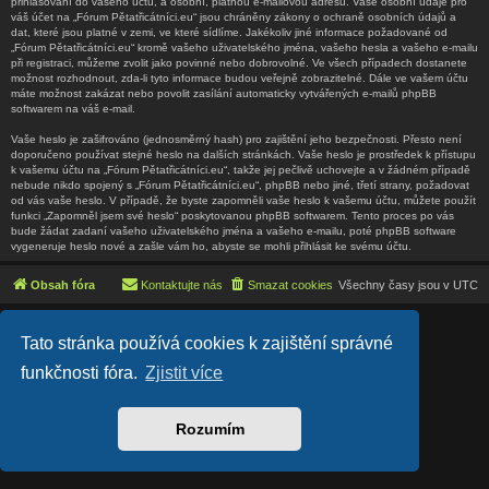
přihlašování do vašeho účtu, a osobní, platnou e-mailovou adresu. Vaše osobní údaje pro
váš účet na „Fórum Pětatřicátníci.eu“ jsou chráněny zákony o ochraně osobních údajů a
dat, které jsou platné v zemi, ve které sídlíme. Jakékoliv jiné informace požadované od
„Fórum Pětatřicátníci.eu“ kromě vašeho uživatelského jména, vašeho hesla a vašeho e-mailu
při registraci, můžeme zvolit jako povinné nebo dobrovolné. Ve všech případech dostanete
možnost rozhodnout, zda-li tyto informace budou veřejně zobrazitelné. Dále ve vašem účtu
máte možnost zakázat nebo povolit zasílání automaticky vytvářených e-mailů phpBB
softwarem na váš e-mail.
Vaše heslo je zašifrováno (jednosměrný hash) pro zajištění jeho bezpečnosti. Přesto není
doporučeno používat stejné heslo na dalších stránkách. Vaše heslo je prostředek k přístupu
k vašemu účtu na „Fórum Pětatřicátníci.eu“, takže jej pečlivě uchovejte a v žádném případě
nebude nikdo spojený s „Fórum Pětatřicátníci.eu“, phpBB nebo jiné, třetí strany, požadovat
od vás vaše heslo. V případě, že byste zapomněli vaše heslo k vašemu účtu, můžete použít
funkci „Zapomněl jsem své heslo“ poskytovanou phpBB softwarem. Tento proces po vás
bude žádat zadaní vašeho uživatelského jména a vašeho e-mailu, poté phpBB software
vygeneruje heslo nové a zašle vám ho, abyste se mohli přihlásit ke svému účtu.
Obsah fóra
Kontaktujte nás
Smazat cookies
Všechny časy jsou v
UTC
Lucid Lime style created by
Melvin García
Tato stránka používá cookies k zajištění správné
Co-Author:
MannixMD
Založeno na
phpBB
® Forum Software © phpBB Limited
funkčnosti fóra.
Zjistit více
Český překlad –
phpBB.cz
Soukromí
|
Podmínky
Rozumím