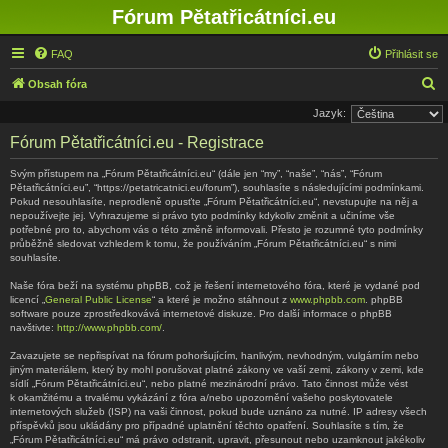
Fórum Pětatřicátníci.eu
FAQ
Přihlásit se
H
Obsah fóra
l
Jazyk:
e
Fórum Pětatřicátníci.eu - Registrace
d
Svým přístupem na „Fórum Pětatřicátníci.eu“ (dále jen “my”, “naše”, “nás”, “Fórum
a
Pětatřicátníci.eu”, “https://petatricatnici.eu/forum”), souhlasíte s následujícími podmínkami.
Pokud nesouhlasíte, neprodleně opusťte „Fórum Pětatřicátníci.eu“, nevstupujte na něj a
t
nepoužívejte jej. Vyhrazujeme si právo tyto podmínky kdykoliv změnit a učiníme vše
potřebné pro to, abychom vás o této změně informovali. Přesto je rozumné tyto podmínky
průběžně sledovat vzhledem k tomu, že používáním „Fórum Pětatřicátníci.eu“ s nimi
souhlasíte.
Naše fóra beží na systému phpBB, což je řešení internetového fóra, které je vydané pod
licencí „
General Public License
“ a které je možno stáhnout z
www.phpbb.com
. phpBB
software pouze zprostředkovává internetové diskuze. Pro další informace o phpBB
navštivte:
http://www.phpbb.com/
.
Zavazujete se nepřispívat na fórum pohoršujícím, hanlivým, nevhodným, vulgárním nebo
jiným materiálem, který by mohl porušovat platné zákony ve vaší zemi, zákony v zemi, kde
sídlí „Fórum Pětatřicátníci.eu“, nebo platné mezinárodní právo. Tato činnost může vést
k okamžitému a trvalému vykázání z fóra a/nebo upozornění vašeho poskytovatele
internetových služeb (ISP) na vaši činnost, pokud bude uznáno za nutné. IP adresy všech
příspěvků jsou ukládány pro případné uplatnění těchto opatření. Souhlasíte s tím, že
„Fórum Pětatřicátníci.eu“ má právo odstranit, upravit, přesunout nebo uzamknout jakékoliv