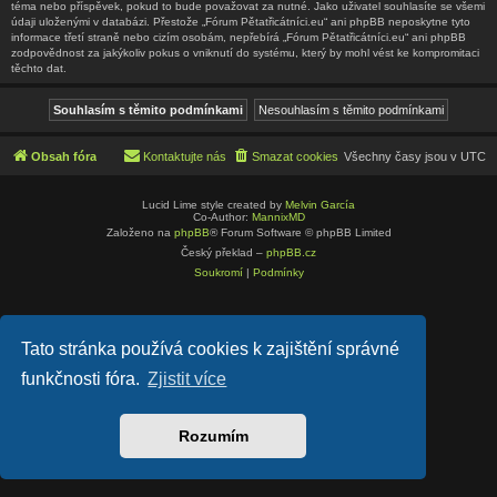
téma nebo příspěvek, pokud to bude považovat za nutné. Jako uživatel souhlasíte se všemi
údaji uloženými v databázi. Přestože „Fórum Pětatřicátníci.eu“ ani phpBB neposkytne tyto
informace třetí straně nebo cizím osobám, nepřebírá „Fórum Pětatřicátníci.eu“ ani phpBB
zodpovědnost za jakýkoliv pokus o vniknutí do systému, který by mohl vést ke kompromitaci
těchto dat.
Obsah fóra
Kontaktujte nás
Smazat cookies
Všechny časy jsou v
UTC
Lucid Lime style created by
Melvin García
Co-Author:
MannixMD
Založeno na
phpBB
® Forum Software © phpBB Limited
Český překlad –
phpBB.cz
Soukromí
|
Podmínky
Tato stránka používá cookies k zajištění správné
funkčnosti fóra.
Zjistit více
Rozumím