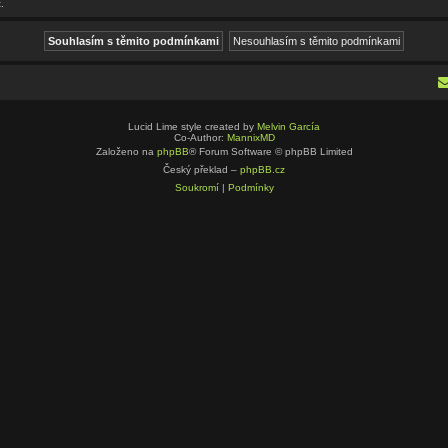
.
Lucid Lime style created by
Melvin García
Co-Author:
MannixMD
Založeno na
phpBB
® Forum Software © phpBB Limited
Český překlad –
phpBB.cz
Soukromí
|
Podmínky