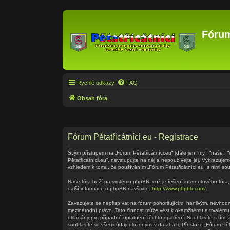
Fórum
Rychlé odkazy
FAQ
Obsah fóra
Fórum Pětatřicátníci.eu - Registrace
Svým přístupem na „Fórum Pětatřicátníci.eu“ (dále jen “my”, “naše”, 
Pětatřicátníci.eu“, nevstupujte na něj a nepoužívejte jej. Vyhrazuj
vzhledem k tomu, že používáním „Fórum Pětatřicátníci.eu“ s nimi sou
Naše fóra beží na systému phpBB, což je řešení internetového fóra, 
další informace o phpBB navštivte:
http://www.phpbb.com/
.
Zavazujete se nepřispívat na fórum pohoršujícím, hanlivým, nevhodný
mezinárodní právo. Tato činnost může vést k okamžitému a trvalému
ukládány pro případné uplatnění těchto opatření. Souhlasíte s tím,
souhlasíte se všemi údaji uloženými v databázi. Přestože „Fórum Pě