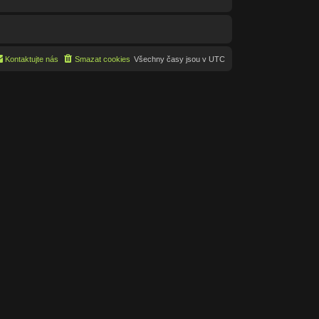
Kontaktujte nás
Smazat cookies
Všechny časy jsou v
UTC