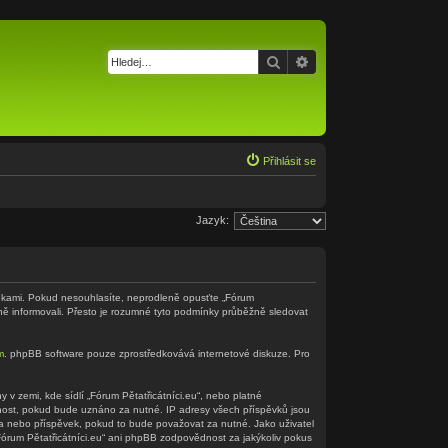
Hledat
Pokročilé hledání
Přihlásit se
Jazyk:
odmínkami. Pokud nesouhlasíte, neprodleně opusťte „Fórum
ěně informovali. Přesto je rozumné tyto podmínky průběžně sledovat
m
. phpBB software pouze zprostředkovává internetové diskuze. Pro
v zemi, kde sídlí „Fórum Pětatřicátníci.eu“, nebo platné
nnost, pokud bude uznáno za nutné. IP adresy všech příspěvků jsou
éma nebo příspěvek, pokud to bude považovat za nutné. Jako uživatel
„Fórum Pětatřicátníci.eu“ ani phpBB zodpovědnost za jakýkoliv pokus