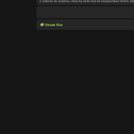
o vniknutí do systému, který by mohl vést ke kompromitaci těchto dat
Obsah fóra