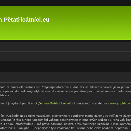
 Pětatřicátníci.eu
“nás”, “Fórum Pětatřicátníci.eu”, “https://petatricatnici.eu/forum”), souhlasíte s následujícími p
eme si právo tyto podmínky kdykoliv změnit a učiníme vše potřebné pro to, abychom vás o této zm
hlasíte.
které je vydané pod licencí „
General Public License
“ a které je možno stáhnout z
www.phpbb.co
m, vulgárním nebo jiným materiálem, který by mohl porušovat platné zákony ve vaší zemi, zákony 
 vykázání z fóra a/nebo upozornění vašeho poskytovatele internetových služeb (ISP) na vaši či
 že „Fórum Pětatřicátníci.eu“ má právo odstranit, upravit, přesunout nebo uzamknout jakékoliv t
tatřicátníci.eu“ ani phpBB neposkytne tyto informace třetí straně nebo cizím osobám, nepřebírá 