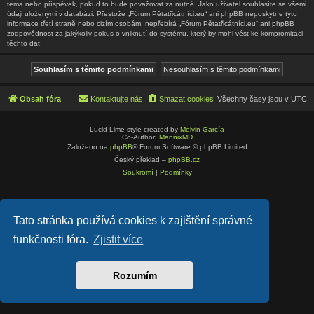
téma nebo příspěvek, pokud to bude považovat za nutné. Jako uživatel souhlasíte se všemi
údaji uloženými v databázi. Přestože „Fórum Pětatřicátníci.eu“ ani phpBB neposkytne tyto
informace třetí straně nebo cizím osobám, nepřebírá „Fórum Pětatřicátníci.eu“ ani phpBB
zodpovědnost za jakýkoliv pokus o vniknutí do systému, který by mohl vést ke kompromitaci
těchto dat.
Obsah fóra
Kontaktujte nás
Smazat cookies
Všechny časy jsou v
UTC
Lucid Lime style created by
Melvin García
Co-Author:
MannixMD
Založeno na
phpBB
® Forum Software © phpBB Limited
Český překlad –
phpBB.cz
Soukromí
|
Podmínky
Tato stránka používá cookies k zajištění správné
funkčnosti fóra.
Zjistit více
Rozumím