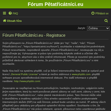
Fórum Pětatřicátníci.eu
FAQ
Přihlásit se
H
Obsah fóra
l
Jazyk:
e
Fórum Pětatřicátníci.eu - Registrace
d
Svým přístupem na „Fórum Pětatřicátníci.eu“ (dále jen “my”, “naše”, “nás”, “Fórum
a
Pětatřicátníci.eu”, “https://petatricatnici.eu/forum”), souhlasíte s následujícími podmínkami.
Pokud nesouhlasíte, neprodleně opusťte „Fórum Pětatřicátníci.eu“, nevstupujte na něj a
t
nepoužívejte jej. Vyhrazujeme si právo tyto podmínky kdykoliv změnit a učiníme vše
potřebné pro to, abychom vás o této změně informovali. Přesto je rozumné tyto podmínky
průběžně sledovat vzhledem k tomu, že používáním „Fórum Pětatřicátníci.eu“ s nimi
souhlasíte.
Naše fóra beží na systému phpBB, což je řešení internetového fóra, které je vydané pod
licencí „
General Public License
“ a které je možno stáhnout z
www.phpbb.com
. phpBB
software pouze zprostředkovává internetové diskuze. Pro další informace o phpBB
navštivte:
http://www.phpbb.com/
.
Zavazujete se nepřispívat na fórum pohoršujícím, hanlivým, nevhodným, vulgárním nebo
jiným materiálem, který by mohl porušovat platné zákony ve vaší zemi, zákony v zemi, kde
sídlí „Fórum Pětatřicátníci.eu“, nebo platné mezinárodní právo. Tato činnost může vést
k okamžitému a trvalému vykázání z fóra a/nebo upozornění vašeho poskytovatele
internetových služeb (ISP) na vaši činnost, pokud bude uznáno za nutné. IP adresy všech
příspěvků jsou ukládány pro případné uplatnění těchto opatření. Souhlasíte s tím, že
„Fórum Pětatřicátníci.eu“ má právo odstranit, upravit, přesunout nebo uzamknout jakékoliv