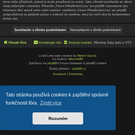
téma nebo příspěvek, pokud to bude považovat za nutné. Jako uživatel souhlasíte se všemi
údaji uloženými v databázi. Přestože „Fórum Pětatřicátníci.eu“ ani phpBB neposkytne tyto
informace třetí straně nebo cizím osobám, nepřebírá „Fórum Pětatřicátníci.eu“ ani phpBB
zodpovědnost za jakýkoliv pokus o vniknutí do systému, který by mohl vést ke kompromitaci
těchto dat.
Obsah fóra
Kontaktujte nás
Smazat cookies
Všechny časy jsou v
UTC
Lucid Lime style created by
Melvin García
Co-Author:
MannixMD
Založeno na
phpBB
® Forum Software © phpBB Limited
Český překlad –
phpBB.cz
Soukromí
|
Podmínky
Tato stránka používá cookies k zajištění správné
funkčnosti fóra.
Zjistit více
Rozumím