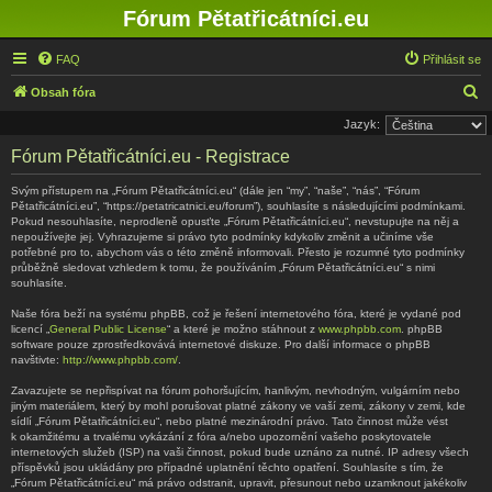
Fórum Pětatřicátníci.eu
FAQ
Přihlásit se
H
Obsah fóra
l
Jazyk:
e
Fórum Pětatřicátníci.eu - Registrace
d
Svým přístupem na „Fórum Pětatřicátníci.eu“ (dále jen “my”, “naše”, “nás”, “Fórum
a
Pětatřicátníci.eu”, “https://petatricatnici.eu/forum”), souhlasíte s následujícími podmínkami.
Pokud nesouhlasíte, neprodleně opusťte „Fórum Pětatřicátníci.eu“, nevstupujte na něj a
t
nepoužívejte jej. Vyhrazujeme si právo tyto podmínky kdykoliv změnit a učiníme vše
potřebné pro to, abychom vás o této změně informovali. Přesto je rozumné tyto podmínky
průběžně sledovat vzhledem k tomu, že používáním „Fórum Pětatřicátníci.eu“ s nimi
souhlasíte.
Naše fóra beží na systému phpBB, což je řešení internetového fóra, které je vydané pod
licencí „
General Public License
“ a které je možno stáhnout z
www.phpbb.com
. phpBB
software pouze zprostředkovává internetové diskuze. Pro další informace o phpBB
navštivte:
http://www.phpbb.com/
.
Zavazujete se nepřispívat na fórum pohoršujícím, hanlivým, nevhodným, vulgárním nebo
jiným materiálem, který by mohl porušovat platné zákony ve vaší zemi, zákony v zemi, kde
sídlí „Fórum Pětatřicátníci.eu“, nebo platné mezinárodní právo. Tato činnost může vést
k okamžitému a trvalému vykázání z fóra a/nebo upozornění vašeho poskytovatele
internetových služeb (ISP) na vaši činnost, pokud bude uznáno za nutné. IP adresy všech
příspěvků jsou ukládány pro případné uplatnění těchto opatření. Souhlasíte s tím, že
„Fórum Pětatřicátníci.eu“ má právo odstranit, upravit, přesunout nebo uzamknout jakékoliv