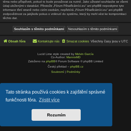
téma nebo příspěvek, pokud to bude považovat za nutné. Jako uživatel souhlasíte se všemi
údaji uloženými v databázi. Přestože „Fórum Pětatřicátníci.eu“ ani phpBB neposkytne tyto
informace třetí straně nebo cizím osobám, nepřebírá „Fórum Pětatřicátníci.eu“ ani phpBB
zodpovědnost za jakýkoliv pokus o vniknutí do systému, který by mohl vést ke kompromitaci
těchto dat.
Obsah fóra
Kontaktujte nás
Smazat cookies
Všechny časy jsou v
UTC
Lucid Lime style created by
Melvin García
Co-Author:
MannixMD
Založeno na
phpBB
® Forum Software © phpBB Limited
Český překlad –
phpBB.cz
Soukromí
|
Podmínky
Tato stránka používá cookies k zajištění správné
funkčnosti fóra.
Zjistit více
Rozumím