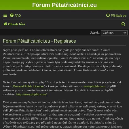
Fórum Pětatřicátníci.eu
FAQ
Přihlásit se
H
Obsah fóra
l
Jazyk:
e
Fórum Pětatřicátníci.eu - Registrace
d
Svým přístupem na „Fórum Pětatřicátníci.eu“ (dále jen “my”, “naše”, “nás”, “Fórum
a
Pětatřicátníci.eu”, “https://petatricatnici.eu/forum”), souhlasíte s následujícími podmínkami.
Pokud nesouhlasíte, neprodleně opusťte „Fórum Pětatřicátníci.eu“, nevstupujte na něj a
t
nepoužívejte jej. Vyhrazujeme si právo tyto podmínky kdykoliv změnit a učiníme vše
potřebné pro to, abychom vás o této změně informovali. Přesto je rozumné tyto podmínky
průběžně sledovat vzhledem k tomu, že používáním „Fórum Pětatřicátníci.eu“ s nimi
souhlasíte.
Naše fóra beží na systému phpBB, což je řešení internetového fóra, které je vydané pod
licencí „
General Public License
“ a které je možno stáhnout z
www.phpbb.com
. phpBB
software pouze zprostředkovává internetové diskuze. Pro další informace o phpBB
navštivte:
http://www.phpbb.com/
.
Zavazujete se nepřispívat na fórum pohoršujícím, hanlivým, nevhodným, vulgárním nebo
jiným materiálem, který by mohl porušovat platné zákony ve vaší zemi, zákony v zemi, kde
sídlí „Fórum Pětatřicátníci.eu“, nebo platné mezinárodní právo. Tato činnost může vést
k okamžitému a trvalému vykázání z fóra a/nebo upozornění vašeho poskytovatele
internetových služeb (ISP) na vaši činnost, pokud bude uznáno za nutné. IP adresy všech
příspěvků jsou ukládány pro případné uplatnění těchto opatření. Souhlasíte s tím, že
„Fórum Pětatřicátníci.eu“ má právo odstranit, upravit, přesunout nebo uzamknout jakékoliv