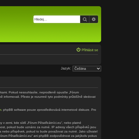
Hledat
Pokročilé hledání
Přihlásit se
Jazyk:
odmínkami. Pokud nesouhlasíte, neprodleně opusťte „Fórum
ěně informovali. Přesto je rozumné tyto podmínky průběžně sledovat
m
. phpBB software pouze zprostředkovává internetové diskuze. Pro
v zemi, kde sídlí „Fórum Pětatřicátníci.eu“, nebo platné
nnost, pokud bude uznáno za nutné. IP adresy všech příspěvků jsou
éma nebo příspěvek, pokud to bude považovat za nutné. Jako uživatel
„Fórum Pětatřicátníci.eu“ ani phpBB zodpovědnost za jakýkoliv pokus