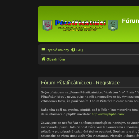
Fórum
Rychlé odkazy
FAQ
Obsah fóra
Fórum Pětatřicátníci.eu - Registrace
Svým přístupem na „Fórum Pětatřicátníci.eu“ (dále jen “my”, “naše”, 
Pětatřicátníci.eu“, nevstupujte na něj a nepoužívejte jej. Vyhrazuj
vzhledem k tomu, že používáním „Fórum Pětatřicátníci.eu“ s nimi sou
Naše fóra beží na systému phpBB, což je řešení internetového fóra, 
další informace o phpBB navštivte:
http://www.phpbb.com/
.
Zavazujete se nepřispívat na fórum pohoršujícím, hanlivým, nevhodný
mezinárodní právo. Tato činnost může vést k okamžitému a trvalému
ukládány pro případné uplatnění těchto opatření. Souhlasíte s tím,
souhlasíte se všemi údaji uloženými v databázi. Přestože „Fórum Pě