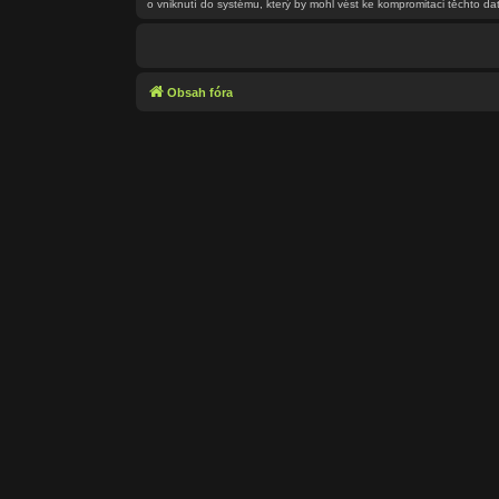
o vniknutí do systému, který by mohl vést ke kompromitaci těchto dat
Obsah fóra