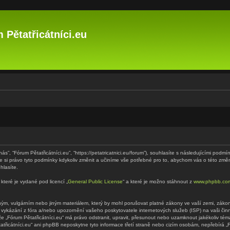
 Pětatřicátníci.eu
“nás”, “Fórum Pětatřicátníci.eu”, “https://petatricatnici.eu/forum”), souhlasíte s následujícími p
eme si právo tyto podmínky kdykoliv změnit a učiníme vše potřebné pro to, abychom vás o této zm
hlasíte.
které je vydané pod licencí „
General Public License
“ a které je možno stáhnout z
www.phpbb.co
m, vulgárním nebo jiným materiálem, který by mohl porušovat platné zákony ve vaší zemi, zákony 
 vykázání z fóra a/nebo upozornění vašeho poskytovatele internetových služeb (ISP) na vaši či
 že „Fórum Pětatřicátníci.eu“ má právo odstranit, upravit, přesunout nebo uzamknout jakékoliv t
tatřicátníci.eu“ ani phpBB neposkytne tyto informace třetí straně nebo cizím osobám, nepřebírá 