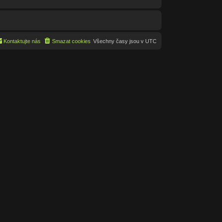
Kontaktujte nás
Smazat cookies
Všechny časy jsou v
UTC