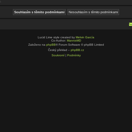
.
Lucid Lime style created by
Melvin García
Co-Author:
MannixMD
Založeno na
phpBB
® Forum Software © phpBB Limited
Český překlad –
phpBB.cz
Soukromí
|
Podmínky