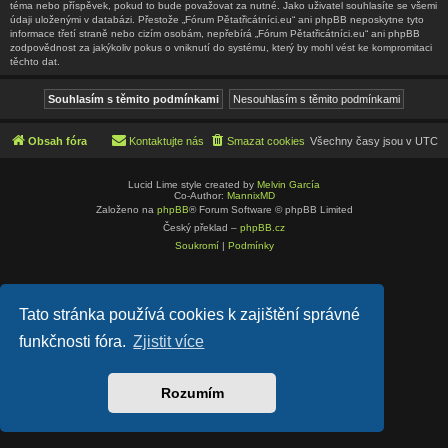
téma nebo příspěvek, pokud to bude považovat za nutné. Jako uživatel souhlasíte se všemi
údaji uloženými v databázi. Přestože „Fórum Pětatřicátníci.eu“ ani phpBB neposkytne tyto
informace třetí straně nebo cizím osobám, nepřebírá „Fórum Pětatřicátníci.eu“ ani phpBB
zodpovědnost za jakýkoliv pokus o vniknutí do systému, který by mohl vést ke kompromitaci
těchto dat.
Obsah fóra
Kontaktujte nás
Smazat cookies
Všechny časy jsou v
UTC
Lucid Lime style created by
Melvin García
Co-Author:
MannixMD
Založeno na
phpBB
® Forum Software © phpBB Limited
Český překlad –
phpBB.cz
Soukromí
|
Podmínky
Tato stránka používá cookies k zajištění správné
funkčnosti fóra.
Zjistit více
Rozumím