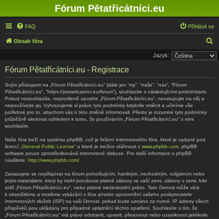
Fórum Pětatřicátníci.eu
FAQ
Přihlásit se
H
Obsah fóra
l
Jazyk:
e
Fórum Pětatřicátníci.eu - Registrace
d
Svým přístupem na „Fórum Pětatřicátníci.eu“ (dále jen “my”, “naše”, “nás”, “Fórum
a
Pětatřicátníci.eu”, “https://petatricatnici.eu/forum”), souhlasíte s následujícími podmínkami.
Pokud nesouhlasíte, neprodleně opusťte „Fórum Pětatřicátníci.eu“, nevstupujte na něj a
t
nepoužívejte jej. Vyhrazujeme si právo tyto podmínky kdykoliv změnit a učiníme vše
potřebné pro to, abychom vás o této změně informovali. Přesto je rozumné tyto podmínky
průběžně sledovat vzhledem k tomu, že používáním „Fórum Pětatřicátníci.eu“ s nimi
souhlasíte.
Naše fóra beží na systému phpBB, což je řešení internetového fóra, které je vydané pod
licencí „
General Public License
“ a které je možno stáhnout z
www.phpbb.com
. phpBB
software pouze zprostředkovává internetové diskuze. Pro další informace o phpBB
navštivte:
http://www.phpbb.com/
.
Zavazujete se nepřispívat na fórum pohoršujícím, hanlivým, nevhodným, vulgárním nebo
jiným materiálem, který by mohl porušovat platné zákony ve vaší zemi, zákony v zemi, kde
sídlí „Fórum Pětatřicátníci.eu“, nebo platné mezinárodní právo. Tato činnost může vést
k okamžitému a trvalému vykázání z fóra a/nebo upozornění vašeho poskytovatele
internetových služeb (ISP) na vaši činnost, pokud bude uznáno za nutné. IP adresy všech
příspěvků jsou ukládány pro případné uplatnění těchto opatření. Souhlasíte s tím, že
„Fórum Pětatřicátníci.eu“ má právo odstranit, upravit, přesunout nebo uzamknout jakékoliv