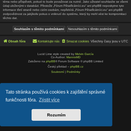
téma nebo příspěvek, pokud to bude považovat za nutné. Jako uživatel souhlasíte se všemi
údaji uloženými v databázi. Přestože „Fórum Pětatřicátníci.eu“ ani phpBB neposkytne tyto
informace třetí straně nebo cizím osobám, nepřebírá „Fórum Pětatřicátníci.eu“ ani phpBB
zodpovědnost za jakýkoliv pokus o vniknutí do systému, který by mohl vést ke kompromitaci
těchto dat.
Obsah fóra
Kontaktujte nás
Smazat cookies
Všechny časy jsou v
UTC
Lucid Lime style created by
Melvin García
Co-Author:
MannixMD
Založeno na
phpBB
® Forum Software © phpBB Limited
Český překlad –
phpBB.cz
Soukromí
|
Podmínky
Tato stránka používá cookies k zajištění správné
funkčnosti fóra.
Zjistit více
Rozumím