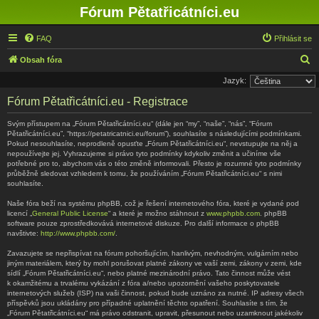
Fórum Pětatřicátníci.eu
FAQ
Přihlásit se
H
Obsah fóra
l
Jazyk:
e
Fórum Pětatřicátníci.eu - Registrace
d
Svým přístupem na „Fórum Pětatřicátníci.eu“ (dále jen “my”, “naše”, “nás”, “Fórum
a
Pětatřicátníci.eu”, “https://petatricatnici.eu/forum”), souhlasíte s následujícími podmínkami.
Pokud nesouhlasíte, neprodleně opusťte „Fórum Pětatřicátníci.eu“, nevstupujte na něj a
t
nepoužívejte jej. Vyhrazujeme si právo tyto podmínky kdykoliv změnit a učiníme vše
potřebné pro to, abychom vás o této změně informovali. Přesto je rozumné tyto podmínky
průběžně sledovat vzhledem k tomu, že používáním „Fórum Pětatřicátníci.eu“ s nimi
souhlasíte.
Naše fóra beží na systému phpBB, což je řešení internetového fóra, které je vydané pod
licencí „
General Public License
“ a které je možno stáhnout z
www.phpbb.com
. phpBB
software pouze zprostředkovává internetové diskuze. Pro další informace o phpBB
navštivte:
http://www.phpbb.com/
.
Zavazujete se nepřispívat na fórum pohoršujícím, hanlivým, nevhodným, vulgárním nebo
jiným materiálem, který by mohl porušovat platné zákony ve vaší zemi, zákony v zemi, kde
sídlí „Fórum Pětatřicátníci.eu“, nebo platné mezinárodní právo. Tato činnost může vést
k okamžitému a trvalému vykázání z fóra a/nebo upozornění vašeho poskytovatele
internetových služeb (ISP) na vaši činnost, pokud bude uznáno za nutné. IP adresy všech
příspěvků jsou ukládány pro případné uplatnění těchto opatření. Souhlasíte s tím, že
„Fórum Pětatřicátníci.eu“ má právo odstranit, upravit, přesunout nebo uzamknout jakékoliv