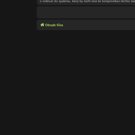
o vniknutí do systému, který by mohl vést ke kompromitaci těchto dat
Obsah fóra