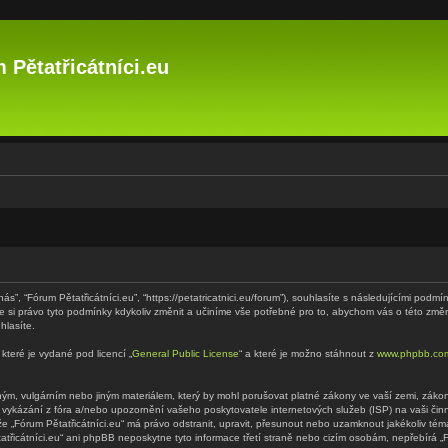
 Pětatřicátníci.eu
“nás”, “Fórum Pětatřicátníci.eu”, “https://petatricatnici.eu/forum”), souhlasíte s následujícími p
eme si právo tyto podmínky kdykoliv změnit a učiníme vše potřebné pro to, abychom vás o této zm
hlasíte.
které je vydané pod licencí „
General Public License
“ a které je možno stáhnout z
www.phpbb.co
m, vulgárním nebo jiným materiálem, který by mohl porušovat platné zákony ve vaší zemi, zákony 
 vykázání z fóra a/nebo upozornění vašeho poskytovatele internetových služeb (ISP) na vaši či
 že „Fórum Pětatřicátníci.eu“ má právo odstranit, upravit, přesunout nebo uzamknout jakékoliv t
tatřicátníci.eu“ ani phpBB neposkytne tyto informace třetí straně nebo cizím osobám, nepřebírá 