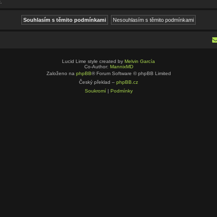
.
Lucid Lime style created by
Melvin García
Co-Author:
MannixMD
Založeno na
phpBB
® Forum Software © phpBB Limited
Český překlad –
phpBB.cz
Soukromí
|
Podmínky