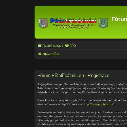
Fórum
Rychlé odkazy
FAQ
Obsah fóra
Fórum Pětatřicátníci.eu - Registrace
Svým přístupem na „Fórum Pětatřicátníci.eu“ (dále jen “my”, “naše”, 
Pětatřicátníci.eu“, nevstupujte na něj a nepoužívejte jej. Vyhrazuj
vzhledem k tomu, že používáním „Fórum Pětatřicátníci.eu“ s nimi sou
Naše fóra beží na systému phpBB, což je řešení internetového fóra, 
další informace o phpBB navštivte:
http://www.phpbb.com/
.
Zavazujete se nepřispívat na fórum pohoršujícím, hanlivým, nevhodný
mezinárodní právo. Tato činnost může vést k okamžitému a trvalému
ukládány pro případné uplatnění těchto opatření. Souhlasíte s tím,
souhlasíte se všemi údaji uloženými v databázi. Přestože „Fórum Pě