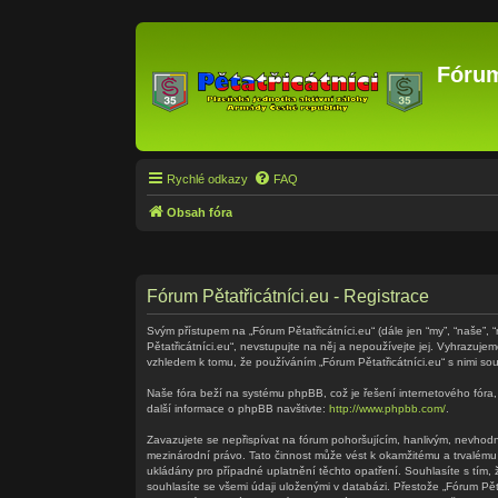
Fórum
Rychlé odkazy
FAQ
Obsah fóra
Fórum Pětatřicátníci.eu - Registrace
Svým přístupem na „Fórum Pětatřicátníci.eu“ (dále jen “my”, “naše”, 
Pětatřicátníci.eu“, nevstupujte na něj a nepoužívejte jej. Vyhrazuj
vzhledem k tomu, že používáním „Fórum Pětatřicátníci.eu“ s nimi sou
Naše fóra beží na systému phpBB, což je řešení internetového fóra, 
další informace o phpBB navštivte:
http://www.phpbb.com/
.
Zavazujete se nepřispívat na fórum pohoršujícím, hanlivým, nevhodný
mezinárodní právo. Tato činnost může vést k okamžitému a trvalému
ukládány pro případné uplatnění těchto opatření. Souhlasíte s tím,
souhlasíte se všemi údaji uloženými v databázi. Přestože „Fórum Pě