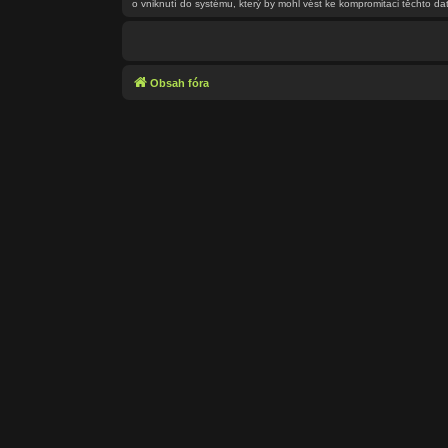
o vniknutí do systému, který by mohl vést ke kompromitaci těchto dat
Obsah fóra