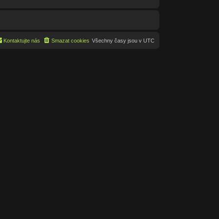
Kontaktujte nás
Smazat cookies
Všechny časy jsou v
UTC