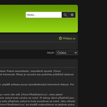
Hledat
Pokročilé hledání
Přihlásit se
Jazyk:
odmínkami. Pokud nesouhlasíte, neprodleně opusťte „Fórum
ěně informovali. Přesto je rozumné tyto podmínky průběžně sledovat
m
. phpBB software pouze zprostředkovává internetové diskuze. Pro
v zemi, kde sídlí „Fórum Pětatřicátníci.eu“, nebo platné
nnost, pokud bude uznáno za nutné. IP adresy všech příspěvků jsou
éma nebo příspěvek, pokud to bude považovat za nutné. Jako uživatel
„Fórum Pětatřicátníci.eu“ ani phpBB zodpovědnost za jakýkoliv pokus