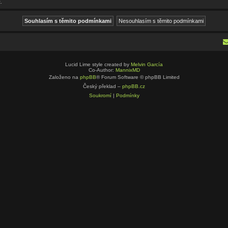
.
Lucid Lime style created by
Melvin García
Co-Author:
MannixMD
Založeno na
phpBB
® Forum Software © phpBB Limited
Český překlad –
phpBB.cz
Soukromí
|
Podmínky