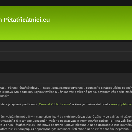
 Pětatřicátníci.eu
“nás”, “Fórum Pětatřicátníci.eu”, “https://petatricatnici.eu/forum”), souhlasíte s následujícími p
eme si právo tyto podmínky kdykoliv změnit a učiníme vše potřebné pro to, abychom vás o této zm
hlasíte.
které je vydané pod licencí „
General Public License
“ a které je možno stáhnout z
www.phpbb.co
m, vulgárním nebo jiným materiálem, který by mohl porušovat platné zákony ve vaší zemi, zákony 
 vykázání z fóra a/nebo upozornění vašeho poskytovatele internetových služeb (ISP) na vaši či
 že „Fórum Pětatřicátníci.eu“ má právo odstranit, upravit, přesunout nebo uzamknout jakékoliv t
tatřicátníci.eu“ ani phpBB neposkytne tyto informace třetí straně nebo cizím osobám, nepřebírá 