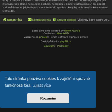
údaji uloženými v databázi. Přestože „Fórum Pětatřicátníci.eu“ ani phpBB neposkytne tyto
informace třetí straně nebo cizím osobám, nepřebírá „Fórum Pětatřicátníci.eu“ ani phpBB
zodpovědnost za jakýkoliv pokus o vniknutí do systému, který by mohl vést ke kompromitaci
těchto dat.
Obsah fóra
Kontaktujte nás
Smazat cookies
Všechny časy jsou v
UTC
Lucid Lime style created by
Melvin García
Co-Author:
MannixMD
Založeno na
phpBB
® Forum Software © phpBB Limited
Český překlad –
phpBB.cz
Soukromí
|
Podmínky
Tato stránka používá cookies k zajištění správné
funkčnosti fóra.
Zjistit více
Rozumím