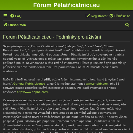
Fórum Pětatřicátníci.eu
FAQ
Registrovat
Přihlásit se
H
Obsah fóra
l
Fórum Pětatřicátníci.eu - Podmínky pro užívání
e
d
Svým přístupem na „Fórum Pětatřicátníci.eu“ (dále jen “my”, “naše”, “nás”, “Fórum
Pětatřicátníci.eu”, “https://petatricatnici.eu/forum”), souhlasíte s následujícími podmínkami.
a
Pokud nesouhlasíte, neprodleně opusťte „Fórum Pětatřicátníci.eu“, nevstupujte na něj a
nepoužívejte jej. Vyhrazujeme si právo tyto podmínky kdykoliv změnit a učiníme vše
t
potřebné pro to, abychom vás o této změně informovali. Přesto je rozumné tyto podmínky
průběžně sledovat vzhledem k tomu, že používáním „Fórum Pětatřicátníci.eu“ s nimi
souhlasíte.
Naše fóra beží na systému phpBB, což je řešení internetového fóra, které je vydané pod
licencí „
General Public License
“ a které je možno stáhnout z
www.phpbb.com
. phpBB
software pouze zprostředkovává internetové diskuze. Pro další informace o phpBB
navštivte:
http://www.phpbb.com/
.
Zavazujete se nepřispívat na fórum pohoršujícím, hanlivým, nevhodným, vulgárním nebo
jiným materiálem, který by mohl porušovat platné zákony ve vaší zemi, zákony v zemi, kde
sídlí „Fórum Pětatřicátníci.eu“, nebo platné mezinárodní právo. Tato činnost může vést
k okamžitému a trvalému vykázání z fóra a/nebo upozornění vašeho poskytovatele
internetových služeb (ISP) na vaši činnost, pokud bude uznáno za nutné. IP adresy všech
příspěvků jsou ukládány pro případné uplatnění těchto opatření. Souhlasíte s tím, že
„Fórum Pětatřicátníci.eu“ má právo odstranit, upravit, přesunout nebo uzamknout jakékoliv
téma nebo příspěvek, pokud to bude považovat za nutné. Jako uživatel souhlasíte se všemi