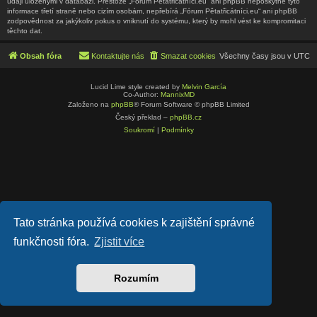
údaji uloženými v databázi. Přestože „Fórum Pětatřicátníci.eu“ ani phpBB neposkytne tyto
informace třetí straně nebo cizím osobám, nepřebírá „Fórum Pětatřicátníci.eu“ ani phpBB
zodpovědnost za jakýkoliv pokus o vniknutí do systému, který by mohl vést ke kompromitaci
těchto dat.
Obsah fóra
Kontaktujte nás
Smazat cookies
Všechny časy jsou v
UTC
Lucid Lime style created by
Melvin García
Co-Author:
MannixMD
Založeno na
phpBB
® Forum Software © phpBB Limited
Český překlad –
phpBB.cz
Soukromí
|
Podmínky
Tato stránka používá cookies k zajištění správné
funkčnosti fóra.
Zjistit více
Rozumím