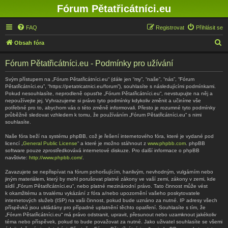
Fórum Pětatřicátníci.eu
FAQ
Registrovat
Přihlásit se
H
Obsah fóra
l
Fórum Pětatřicátníci.eu - Podmínky pro užívání
e
d
Svým přístupem na „Fórum Pětatřicátníci.eu“ (dále jen “my”, “naše”, “nás”, “Fórum
Pětatřicátníci.eu”, “https://petatricatnici.eu/forum”), souhlasíte s následujícími podmínkami.
a
Pokud nesouhlasíte, neprodleně opusťte „Fórum Pětatřicátníci.eu“, nevstupujte na něj a
nepoužívejte jej. Vyhrazujeme si právo tyto podmínky kdykoliv změnit a učiníme vše
t
potřebné pro to, abychom vás o této změně informovali. Přesto je rozumné tyto podmínky
průběžně sledovat vzhledem k tomu, že používáním „Fórum Pětatřicátníci.eu“ s nimi
souhlasíte.
Naše fóra beží na systému phpBB, což je řešení internetového fóra, které je vydané pod
licencí „
General Public License
“ a které je možno stáhnout z
www.phpbb.com
. phpBB
software pouze zprostředkovává internetové diskuze. Pro další informace o phpBB
navštivte:
http://www.phpbb.com/
.
Zavazujete se nepřispívat na fórum pohoršujícím, hanlivým, nevhodným, vulgárním nebo
jiným materiálem, který by mohl porušovat platné zákony ve vaší zemi, zákony v zemi, kde
sídlí „Fórum Pětatřicátníci.eu“, nebo platné mezinárodní právo. Tato činnost může vést
k okamžitému a trvalému vykázání z fóra a/nebo upozornění vašeho poskytovatele
internetových služeb (ISP) na vaši činnost, pokud bude uznáno za nutné. IP adresy všech
příspěvků jsou ukládány pro případné uplatnění těchto opatření. Souhlasíte s tím, že
„Fórum Pětatřicátníci.eu“ má právo odstranit, upravit, přesunout nebo uzamknout jakékoliv
téma nebo příspěvek, pokud to bude považovat za nutné. Jako uživatel souhlasíte se všemi