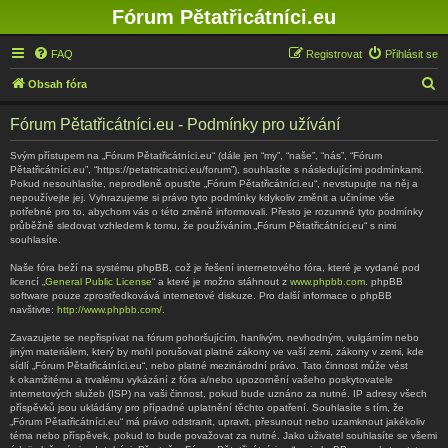
Fórum Pětatřicátníci.eu
FAQ
Registrovat
Přihlásit se
H
Obsah fóra
l
Fórum Pětatřicátníci.eu - Podmínky pro užívání
e
d
Svým přístupem na „Fórum Pětatřicátníci.eu“ (dále jen “my”, “naše”, “nás”, “Fórum
Pětatřicátníci.eu”, “https://petatricatnici.eu/forum”), souhlasíte s následujícími podmínkami.
a
Pokud nesouhlasíte, neprodleně opusťte „Fórum Pětatřicátníci.eu“, nevstupujte na něj a
nepoužívejte jej. Vyhrazujeme si právo tyto podmínky kdykoliv změnit a učiníme vše
t
potřebné pro to, abychom vás o této změně informovali. Přesto je rozumné tyto podmínky
průběžně sledovat vzhledem k tomu, že používáním „Fórum Pětatřicátníci.eu“ s nimi
souhlasíte.
Naše fóra beží na systému phpBB, což je řešení internetového fóra, které je vydané pod
licencí „
General Public License
“ a které je možno stáhnout z
www.phpbb.com
. phpBB
software pouze zprostředkovává internetové diskuze. Pro další informace o phpBB
navštivte:
http://www.phpbb.com/
.
Zavazujete se nepřispívat na fórum pohoršujícím, hanlivým, nevhodným, vulgárním nebo
jiným materiálem, který by mohl porušovat platné zákony ve vaší zemi, zákony v zemi, kde
sídlí „Fórum Pětatřicátníci.eu“, nebo platné mezinárodní právo. Tato činnost může vést
k okamžitému a trvalému vykázání z fóra a/nebo upozornění vašeho poskytovatele
internetových služeb (ISP) na vaši činnost, pokud bude uznáno za nutné. IP adresy všech
příspěvků jsou ukládány pro případné uplatnění těchto opatření. Souhlasíte s tím, že
„Fórum Pětatřicátníci.eu“ má právo odstranit, upravit, přesunout nebo uzamknout jakékoliv
téma nebo příspěvek, pokud to bude považovat za nutné. Jako uživatel souhlasíte se všemi