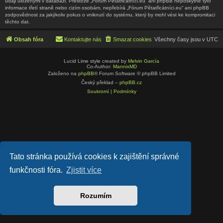
údaji uloženými v databázi. Přestože „Fórum Pětatřicátníci.eu“ ani phpBB neposkytne tyto
informace třetí straně nebo cizím osobám, nepřebírá „Fórum Pětatřicátníci.eu“ ani phpBB
zodpovědnost za jakýkoliv pokus o vniknutí do systému, který by mohl vést ke kompromitaci
těchto dat.
Obsah fóra
Kontaktujte nás
Smazat cookies
Všechny časy jsou v
UTC
Lucid Lime style created by
Melvin García
Co-Author:
MannixMD
Založeno na
phpBB
® Forum Software © phpBB Limited
Český překlad –
phpBB.cz
Soukromí
|
Podmínky
Tato stránka používá cookies k zajištění správné
funkčnosti fóra.
Zjistit více
Rozumím