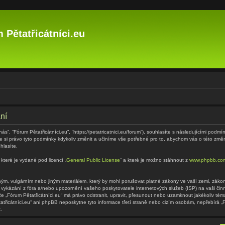
 Pětatřicátníci.eu
ní
“nás”, “Fórum Pětatřicátníci.eu”, “https://petatricatnici.eu/forum”), souhlasíte s následujícími p
eme si právo tyto podmínky kdykoliv změnit a učiníme vše potřebné pro to, abychom vás o této zm
hlasíte.
které je vydané pod licencí „
General Public License
“ a které je možno stáhnout z
www.phpbb.co
m, vulgárním nebo jiným materiálem, který by mohl porušovat platné zákony ve vaší zemi, zákony 
 vykázání z fóra a/nebo upozornění vašeho poskytovatele internetových služeb (ISP) na vaši či
 že „Fórum Pětatřicátníci.eu“ má právo odstranit, upravit, přesunout nebo uzamknout jakékoliv t
tatřicátníci.eu“ ani phpBB neposkytne tyto informace třetí straně nebo cizím osobám, nepřebírá 
.