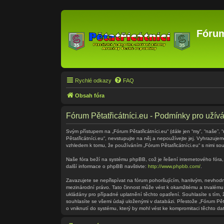
Fórum
Rychlé odkazy
FAQ
Obsah fóra
Fórum Pětatřicátníci.eu - Podmínky pro užívá
Svým přístupem na „Fórum Pětatřicátníci.eu“ (dále jen “my”, “naše”, 
Pětatřicátníci.eu“, nevstupujte na něj a nepoužívejte jej. Vyhrazuj
vzhledem k tomu, že používáním „Fórum Pětatřicátníci.eu“ s nimi sou
Naše fóra beží na systému phpBB, což je řešení internetového fóra, 
další informace o phpBB navštivte:
http://www.phpbb.com/
.
Zavazujete se nepřispívat na fórum pohoršujícím, hanlivým, nevhodný
mezinárodní právo. Tato činnost může vést k okamžitému a trvalému
ukládány pro případné uplatnění těchto opatření. Souhlasíte s tím,
souhlasíte se všemi údaji uloženými v databázi. Přestože „Fórum Pě
o vniknutí do systému, který by mohl vést ke kompromitaci těchto dat