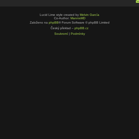
Lucid Lime style created by
Melvin García
Co-Author:
MannixMD
Založeno na
phpBB
® Forum Software © phpBB Limited
Český překlad –
phpBB.cz
Soukromí
|
Podmínky