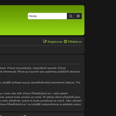
Hledat
Pokročilé hledání
Registrovat
Přihlásit se
odmínkami. Pokud nesouhlasíte, neprodleně opusťte „Fórum
ěně informovali. Přesto je rozumné tyto podmínky průběžně sledovat
m
. phpBB software pouze zprostředkovává internetové diskuze. Pro
v zemi, kde sídlí „Fórum Pětatřicátníci.eu“, nebo platné
nnost, pokud bude uznáno za nutné. IP adresy všech příspěvků jsou
éma nebo příspěvek, pokud to bude považovat za nutné. Jako uživatel
„Fórum Pětatřicátníci.eu“ ani phpBB zodpovědnost za jakýkoliv pokus