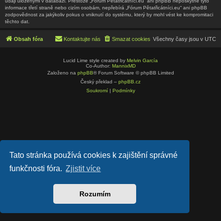
údaji uloženými v databázi. Přestože „Fórum Pětatřicátníci.eu“ ani phpBB neposkytne tyto
informace třetí straně nebo cizím osobám, nepřebírá „Fórum Pětatřicátníci.eu“ ani phpBB
zodpovědnost za jakýkoliv pokus o vniknutí do systému, který by mohl vést ke kompromitaci
těchto dat.
Obsah fóra
Kontaktujte nás
Smazat cookies
Všechny časy jsou v
UTC
Lucid Lime style created by
Melvin García
Co-Author:
MannixMD
Založeno na
phpBB
® Forum Software © phpBB Limited
Český překlad –
phpBB.cz
Soukromí
|
Podmínky
Tato stránka používá cookies k zajištění správné
funkčnosti fóra.
Zjistit více
Rozumím