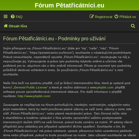
Fórum Pětatřicátníci.eu
FAQ
Registrovat
Přihlásit se
H
Obsah fóra
l
Fórum Pětatřicátníci.eu - Podmínky pro užívání
e
d
Svým přístupem na „Fórum Pětatřicátníci.eu“ (dále jen “my”, “naše”, “nás”, “Fórum
Pětatřicátníci.eu”, “https://petatricatnici.eu/forum”), souhlasíte s následujícími podmínkami.
a
Pokud nesouhlasíte, neprodleně opusťte „Fórum Pětatřicátníci.eu“, nevstupujte na něj a
nepoužívejte jej. Vyhrazujeme si právo tyto podmínky kdykoliv změnit a učiníme vše
t
potřebné pro to, abychom vás o této změně informovali. Přesto je rozumné tyto podmínky
průběžně sledovat vzhledem k tomu, že používáním „Fórum Pětatřicátníci.eu“ s nimi
souhlasíte.
Naše fóra beží na systému phpBB, což je řešení internetového fóra, které je vydané pod
licencí „
General Public License
“ a které je možno stáhnout z
www.phpbb.com
. phpBB
software pouze zprostředkovává internetové diskuze. Pro další informace o phpBB
navštivte:
http://www.phpbb.com/
.
Zavazujete se nepřispívat na fórum pohoršujícím, hanlivým, nevhodným, vulgárním nebo
jiným materiálem, který by mohl porušovat platné zákony ve vaší zemi, zákony v zemi, kde
sídlí „Fórum Pětatřicátníci.eu“, nebo platné mezinárodní právo. Tato činnost může vést
k okamžitému a trvalému vykázání z fóra a/nebo upozornění vašeho poskytovatele
internetových služeb (ISP) na vaši činnost, pokud bude uznáno za nutné. IP adresy všech
příspěvků jsou ukládány pro případné uplatnění těchto opatření. Souhlasíte s tím, že
„Fórum Pětatřicátníci.eu“ má právo odstranit, upravit, přesunout nebo uzamknout jakékoliv
téma nebo příspěvek, pokud to bude považovat za nutné. Jako uživatel souhlasíte se všemi