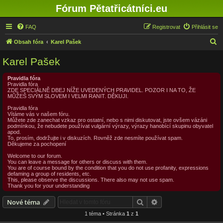
Fórum Pětatřicátníci.eu
FAQ
Registrovat
Přihlásit se
H
Obsah fóra
Karel Pašek
l
Karel Pašek
e
d
Pravidla fóra
Pravidla fóra
a
ZDE SPECIÁLNĚ DBEJ NÍŽE UVEDENÝCH PRAVIDEL. POZOR I NA TO, ŽE
MŮŽEŠ SVÝM SLOVEM I VELMI RANIT. DĚKUJI.
t
Pravidla fóra
Vítáme vás v našem fóru.
Můžete zde zanechat vzkaz pro ostatní, nebo s nimi diskutovat, jste ovšem vázáni
podmínkou, že nebudete používat vulgární výrazy, výrazy hanobící skupinu obyvatel
apod.
To, prosím, dodržujte i v diskuzích. Rovněž zde nesmíte používat spam.
Děkujeme za pochopení
Welcome to our forum.
You can leave a message for others or discuss with them.
You are of course bound by the condition that you do not use profanity, expressions
defaming a group of residents, etc.
This, please observe the discussions. There also may not use spam.
Thank you for your understanding
Hledat
Pokročilé hledání
Nové téma
1 téma • Stránka
1
z
1