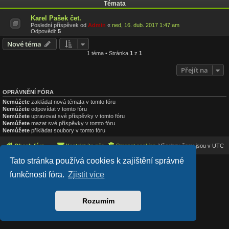
Témata
Karel Pašek čet.
Poslední příspěvek od
Admin
«
ned, 16. dub. 2017 1:47:am
Odpovědi:
5
Nové téma
1 téma • Stránka
1
z
1
Přejít na
OPRÁVNĚNÍ FÓRA
Nemůžete
zakládat nová témata v tomto fóru
Nemůžete
odpovídat v tomto fóru
Nemůžete
upravovat své příspěvky v tomto fóru
Nemůžete
mazat své příspěvky v tomto fóru
Nemůžete
přikládat soubory v tomto fóru
Obsah fóra
Kontaktujte nás
Smazat cookies
Všechny časy jsou v
UTC
Tato stránka používá cookies k zajištění správné
Lucid Lime style created by
Melvin García
funkčnosti fóra.
Zjistit více
Co-Author:
MannixMD
Založeno na
phpBB
® Forum Software © phpBB Limited
Český překlad –
phpBB.cz
Soukromí
|
Podmínky
Rozumím