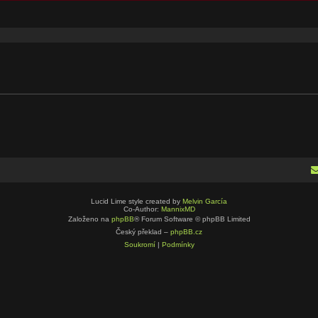
kročilé hledání
Lucid Lime style created by
Melvin García
Co-Author:
MannixMD
Založeno na
phpBB
® Forum Software © phpBB Limited
Český překlad –
phpBB.cz
Soukromí
|
Podmínky