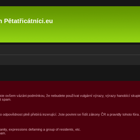
 Pětatřicátníci.eu
 jste ovšem vázáni podmínkou, že nebudete používat vulgární výrazy, výrazy hanobící skupi
at spam.
dpovědnost plně přebírá inzerující. Jste povinni se řídít zákony ČR a pravidly tohoto fóra.
anity, expressions defaming a group of residents, etc.
pam.