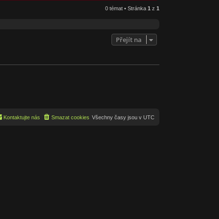
0 témat • Stránka
1
z
1
Přejít na
Kontaktujte nás
Smazat cookies
Všechny časy jsou v
UTC