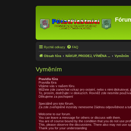
Fórum
Rychlé odkazy
FAQ
Obsah fóra
NÁKUP, PRODEJ, VÝMĚNA ...
Vyměním
Vyměním
Pravidla fóra
Pravidla fóra
Vítáme vás v našem fóru.
Můžete zde zanechat vzkaz pro ostatní, nebo s nimi diskutovat,
To, prosím, dodržujte i v diskuzích. Rovněž zde nesmíte použív
Děkujeme za pochopení
Speciálně pro toto fórum.
Za zde zveřejněné inzeráty neneseme žádnou odpovědnost a tuto o
Welcome to our forum.
You can leave a message for others or discuss with them.
You are of course bound by the condition that you do not use prof
This, please observe the discussions. There also may not use s
Thank you for your understanding