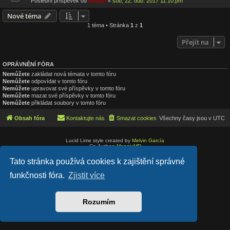
Poslední příspěvek od
Admin
«
sob, 22. dub. 2017 11:10:pm
Nové téma
1 téma • Stránka
1
z
1
Přejít na
OPRÁVNĚNÍ FÓRA
Nemůžete
zakládat nová témata v tomto fóru
Nemůžete
odpovídat v tomto fóru
Nemůžete
upravovat své příspěvky v tomto fóru
Nemůžete
mazat své příspěvky v tomto fóru
Nemůžete
přikládat soubory v tomto fóru
Obsah fóra
Kontaktujte nás
Smazat cookies
Všechny časy jsou v
UTC
Lucid Lime style created by
Melvin García
Co-Author:
MannixMD
Založeno na
phpBB
® Forum Software © phpBB Limited
Tato stránka používá cookies k zajištění správné
Český překlad –
phpBB.cz
Soukromí
|
Podmínky
funkčnosti fóra.
Zjistit více
Rozumím