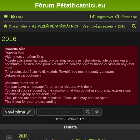
Fórum Pětatřicátníci.eu
FAQ
Registrovat
Přihlásit se
H
Obsah fóra
AZ PLZEŇ PĚTATŘICÁTNÍCI
Všenické posezení
2016
l
2016
e
d
Pravidla fóra
Pravidla fóra
a
Vítáme vás v našem fóru.
Můžete zde zanechat vzkaz pro ostatní, nebo s nimi diskutovat, jste ovšem vázáni
t
podmínkou, že nebudete používat vulgární výrazy, výrazy hanobící skupinu obyvatel
apod.
To, prosím, dodržujte i v diskuzích. Rovněž zde nesmíte používat spam.
Děkujeme za pochopení
Welcome to our forum.
You can leave a message for others or discuss with them.
You are of course bound by the condition that you do not use profanity, expressions
defaming a group of residents, etc.
This, please observe the discussions. There also may not use spam.
Thank you for your understanding
Hledat
Pokročilé hledání
Nové téma
1 téma • Stránka
1
z
1
Témata
2016