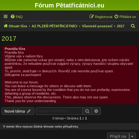
Fórum Pětatřicátníci.eu
FAQ
Registrovat
Přihlásit se
H
Obsah fóra
AZ PLZEŇ PĚTATŘICÁTNÍCI
Všenické posezení
2017
l
2017
e
d
Pravidla fóra
Pravidla fóra
a
Vítáme vás v našem fóru.
Můžete zde zanechat vzkaz pro ostatní, nebo s nimi diskutovat, jste ovšem vázáni
t
podmínkou, že nebudete používat vulgární výrazy, výrazy hanobící skupinu obyvatel
apod.
To, prosím, dodržujte i v diskuzích. Rovněž zde nesmíte používat spam.
Děkujeme za pochopení
Welcome to our forum.
You can leave a message for others or discuss with them.
You are of course bound by the condition that you do not use profanity, expressions
defaming a group of residents, etc.
This, please observe the discussions. There also may not use spam.
Thank you for your understanding
Hledat
Pokročilé hledání
Nové téma
0 témat • Stránka
1
z
1
V tomto fóru nejsou žádná témata nebo příspěvky.
Přejít na