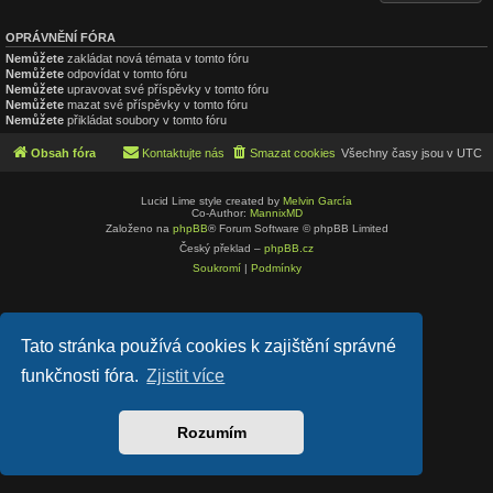
OPRÁVNĚNÍ FÓRA
Nemůžete
zakládat nová témata v tomto fóru
Nemůžete
odpovídat v tomto fóru
Nemůžete
upravovat své příspěvky v tomto fóru
Nemůžete
mazat své příspěvky v tomto fóru
Nemůžete
přikládat soubory v tomto fóru
Obsah fóra
Kontaktujte nás
Smazat cookies
Všechny časy jsou v
UTC
Lucid Lime style created by
Melvin García
Co-Author:
MannixMD
Založeno na
phpBB
® Forum Software © phpBB Limited
Český překlad –
phpBB.cz
Soukromí
|
Podmínky
Tato stránka používá cookies k zajištění správné
funkčnosti fóra.
Zjistit více
Rozumím