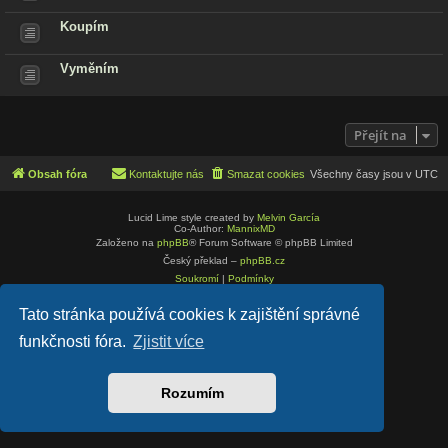
Koupím
Vyměním
Přejít na
Obsah fóra
Kontaktujte nás
Smazat cookies
Všechny časy jsou v
UTC
Lucid Lime style created by
Melvin García
Co-Author:
MannixMD
Založeno na
phpBB
® Forum Software © phpBB Limited
Český překlad –
phpBB.cz
Soukromí
|
Podmínky
Tato stránka používá cookies k zajištění správné
funkčnosti fóra.
Zjistit více
Rozumím