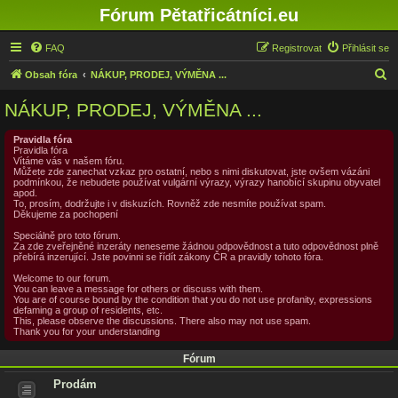
Fórum Pětatřicátníci.eu
FAQ
Registrovat
Přihlásit se
H
Obsah fóra
NÁKUP, PRODEJ, VÝMĚNA ...
l
NÁKUP, PRODEJ, VÝMĚNA ...
e
d
Pravidla fóra
Pravidla fóra
a
Vítáme vás v našem fóru.
Můžete zde zanechat vzkaz pro ostatní, nebo s nimi diskutovat, jste ovšem vázáni
t
podmínkou, že nebudete používat vulgární výrazy, výrazy hanobící skupinu obyvatel
apod.
To, prosím, dodržujte i v diskuzích. Rovněž zde nesmíte používat spam.
Děkujeme za pochopení
Speciálně pro toto fórum.
Za zde zveřejněné inzeráty neneseme žádnou odpovědnost a tuto odpovědnost plně
přebírá inzerující. Jste povinni se řídít zákony ČR a pravidly tohoto fóra.
Welcome to our forum.
You can leave a message for others or discuss with them.
You are of course bound by the condition that you do not use profanity, expressions
defaming a group of residents, etc.
This, please observe the discussions. There also may not use spam.
Thank you for your understanding
Fórum
Prodám