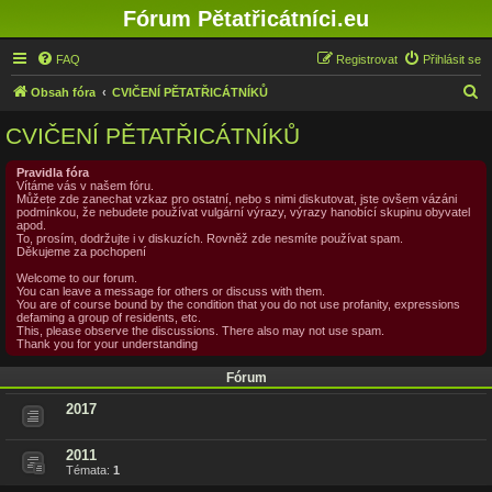
Fórum Pětatřicátníci.eu
FAQ
Registrovat
Přihlásit se
H
Obsah fóra
CVIČENÍ PĚTATŘICÁTNÍKŮ
l
CVIČENÍ PĚTATŘICÁTNÍKŮ
e
d
Pravidla fóra
Vítáme vás v našem fóru.
a
Můžete zde zanechat vzkaz pro ostatní, nebo s nimi diskutovat, jste ovšem vázáni
podmínkou, že nebudete používat vulgární výrazy, výrazy hanobící skupinu obyvatel
t
apod.
To, prosím, dodržujte i v diskuzích. Rovněž zde nesmíte používat spam.
Děkujeme za pochopení
Welcome to our forum.
You can leave a message for others or discuss with them.
You are of course bound by the condition that you do not use profanity, expressions
defaming a group of residents, etc.
This, please observe the discussions. There also may not use spam.
Thank you for your understanding
Fórum
2017
2011
Témata:
1