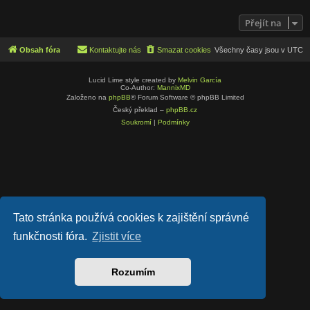
Přejít na
Obsah fóra
Kontaktujte nás
Smazat cookies
Všechny časy jsou v
UTC
Lucid Lime style created by
Melvin García
Co-Author:
MannixMD
Založeno na
phpBB
® Forum Software © phpBB Limited
Český překlad –
phpBB.cz
Soukromí
|
Podmínky
Tato stránka používá cookies k zajištění správné
funkčnosti fóra.
Zjistit více
Rozumím