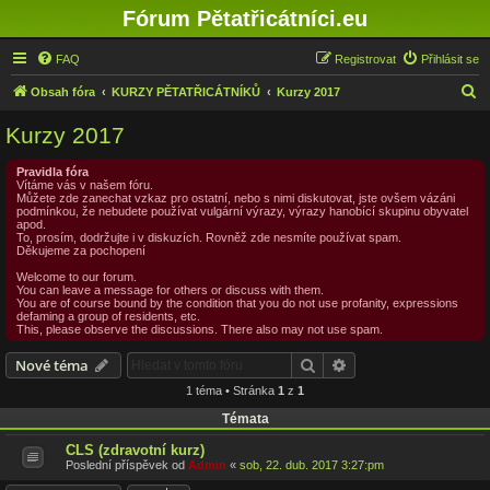
Fórum Pětatřicátníci.eu
FAQ
Registrovat
Přihlásit se
H
Obsah fóra
KURZY PĚTATŘICÁTNÍKŮ
Kurzy 2017
l
Kurzy 2017
e
d
Pravidla fóra
Vítáme vás v našem fóru.
a
Můžete zde zanechat vzkaz pro ostatní, nebo s nimi diskutovat, jste ovšem vázáni
podmínkou, že nebudete používat vulgární výrazy, výrazy hanobící skupinu obyvatel
t
apod.
To, prosím, dodržujte i v diskuzích. Rovněž zde nesmíte používat spam.
Děkujeme za pochopení
Welcome to our forum.
You can leave a message for others or discuss with them.
You are of course bound by the condition that you do not use profanity, expressions
defaming a group of residents, etc.
This, please observe the discussions. There also may not use spam.
Hledat
Pokročilé hledání
Nové téma
1 téma • Stránka
1
z
1
Témata
CLS (zdravotní kurz)
Poslední příspěvek od
Admin
«
sob, 22. dub. 2017 3:27:pm