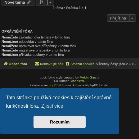
Nové téma
1 téma • Stránka
1
z
1
Přejít na
OPRÁVNĚNÍ FÓRA
Nemůžete
zakládat nová témata v tomto fóru
Nemůžete
odpovídat v tomto fóru
Nemůžete
upravovat své příspěvky v tomto fóru
Nemůžete
mazat své příspěvky v tomto fóru
Nemůžete
přikládat soubory v tomto fóru
Obsah fóra
Kontaktujte nás
Smazat cookies
Všechny časy jsou v
UTC
Lucid Lime style created by
Melvin García
Co-Author:
MannixMD
Založeno na
phpBB
® Forum Software © phpBB Limited
Český překlad –
phpBB.cz
Soukromí
|
Podmínky
Tato stránka používá cookies k zajištění správné
funkčnosti fóra.
Zjistit více
Rozumím