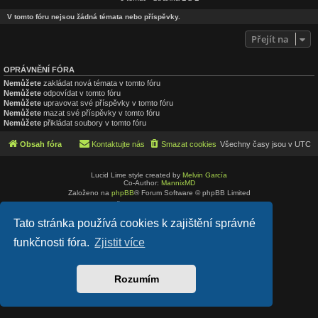
V tomto fóru nejsou žádná témata nebo příspěvky.
Přejít na
OPRÁVNĚNÍ FÓRA
Nemůžete
zakládat nová témata v tomto fóru
Nemůžete
odpovídat v tomto fóru
Nemůžete
upravovat své příspěvky v tomto fóru
Nemůžete
mazat své příspěvky v tomto fóru
Nemůžete
přikládat soubory v tomto fóru
Obsah fóra
Kontaktujte nás
Smazat cookies
Všechny časy jsou v
UTC
Lucid Lime style created by
Melvin García
Co-Author:
MannixMD
Založeno na
phpBB
® Forum Software © phpBB Limited
Český překlad –
phpBB.cz
Soukromí
|
Podmínky
Tato stránka používá cookies k zajištění správné
funkčnosti fóra.
Zjistit více
Rozumím