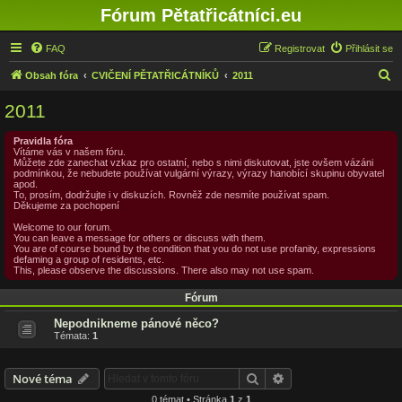
Fórum Pětatřicátníci.eu
FAQ
Registrovat
Přihlásit se
H
Obsah fóra
CVIČENÍ PĚTATŘICÁTNÍKŮ
2011
l
2011
e
d
Pravidla fóra
Vítáme vás v našem fóru.
a
Můžete zde zanechat vzkaz pro ostatní, nebo s nimi diskutovat, jste ovšem vázáni
podmínkou, že nebudete používat vulgární výrazy, výrazy hanobící skupinu obyvatel
t
apod.
To, prosím, dodržujte i v diskuzích. Rovněž zde nesmíte používat spam.
Děkujeme za pochopení
Welcome to our forum.
You can leave a message for others or discuss with them.
You are of course bound by the condition that you do not use profanity, expressions
defaming a group of residents, etc.
This, please observe the discussions. There also may not use spam.
Fórum
Nepodnikneme pánové něco?
Témata:
1
Hledat
Pokročilé hledání
Nové téma
0 témat • Stránka
1
z
1