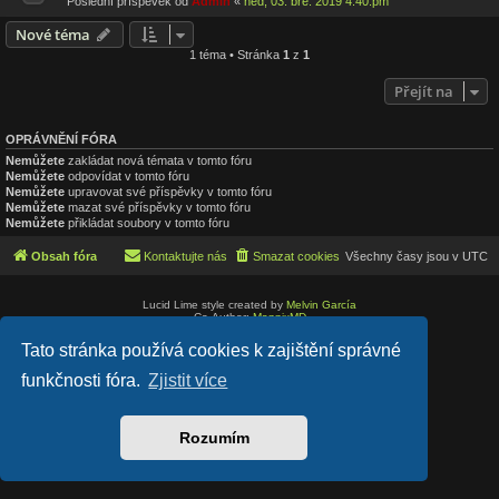
Poslední příspěvek od
Admin
«
ned, 03. bře. 2019 4:40:pm
Nové téma
1 téma • Stránka
1
z
1
Přejít na
OPRÁVNĚNÍ FÓRA
Nemůžete
zakládat nová témata v tomto fóru
Nemůžete
odpovídat v tomto fóru
Nemůžete
upravovat své příspěvky v tomto fóru
Nemůžete
mazat své příspěvky v tomto fóru
Nemůžete
přikládat soubory v tomto fóru
Obsah fóra
Kontaktujte nás
Smazat cookies
Všechny časy jsou v
UTC
Lucid Lime style created by
Melvin García
Co-Author:
MannixMD
Založeno na
phpBB
® Forum Software © phpBB Limited
Tato stránka používá cookies k zajištění správné
Český překlad –
phpBB.cz
Soukromí
|
Podmínky
funkčnosti fóra.
Zjistit více
Rozumím