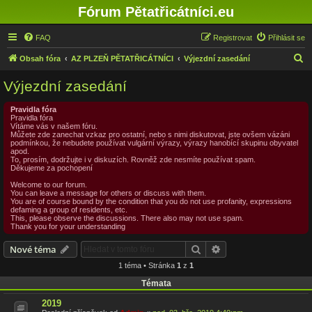
Fórum Pětatřicátníci.eu
FAQ
Registrovat
Přihlásit se
H
Obsah fóra
AZ PLZEŇ PĚTATŘICÁTNÍCI
Výjezdní zasedání
l
Výjezdní zasedání
e
d
Pravidla fóra
Pravidla fóra
a
Vítáme vás v našem fóru.
Můžete zde zanechat vzkaz pro ostatní, nebo s nimi diskutovat, jste ovšem vázáni
t
podmínkou, že nebudete používat vulgární výrazy, výrazy hanobící skupinu obyvatel
apod.
To, prosím, dodržujte i v diskuzích. Rovněž zde nesmíte používat spam.
Děkujeme za pochopení
Welcome to our forum.
You can leave a message for others or discuss with them.
You are of course bound by the condition that you do not use profanity, expressions
defaming a group of residents, etc.
This, please observe the discussions. There also may not use spam.
Thank you for your understanding
Hledat
Pokročilé hledání
Nové téma
1 téma • Stránka
1
z
1
Témata
2019