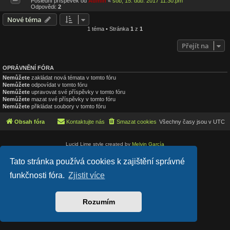
Poslední příspěvek od
Admin
«
sob, 15. dub. 2017 11:30:pm
Odpovědi:
2
Nové téma
1 téma • Stránka
1
z
1
Přejít na
OPRÁVNĚNÍ FÓRA
Nemůžete
zakládat nová témata v tomto fóru
Nemůžete
odpovídat v tomto fóru
Nemůžete
upravovat své příspěvky v tomto fóru
Nemůžete
mazat své příspěvky v tomto fóru
Nemůžete
přikládat soubory v tomto fóru
Obsah fóra
Kontaktujte nás
Smazat cookies
Všechny časy jsou v
UTC
Lucid Lime style created by
Melvin García
Co-Author:
MannixMD
Založeno na
phpBB
® Forum Software © phpBB Limited
Tato stránka používá cookies k zajištění správné
Český překlad –
phpBB.cz
funkčnosti fóra.
Zjistit více
Soukromí
|
Podmínky
Rozumím