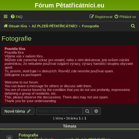
Fórum Pětatřicátníci.eu
FAQ
Registrovat
Přihlásit se
H
Obsah fóra
AZ PLZEŇ PĚTATŘICÁTNÍCI
Fotografie
l
Fotografie
e
d
Pravidla fóra
Pravidla fóra
a
Vítáme vás v našem fóru.
Můžete zde zanechat vzkaz pro ostatní, nebo s nimi diskutovat, jste ovšem vázáni
t
podmínkou, že nebudete používat vulgární výrazy, výrazy hanobící skupinu obyvatel
apod.
To, prosím, dodržujte i v diskuzích. Rovněž zde nesmíte používat spam.
Děkujeme za pochopení
Welcome to our forum.
You can leave a message for others or discuss with them.
You are of course bound by the condition that you do not use profanity, expressions
defaming a group of residents, etc.
This, please observe the discussions. There also may not use spam.
Thank you for your understanding
Hledat
Pokročilé hledání
Nové téma
1 téma • Stránka
1
z
1
Témata
Fotografie