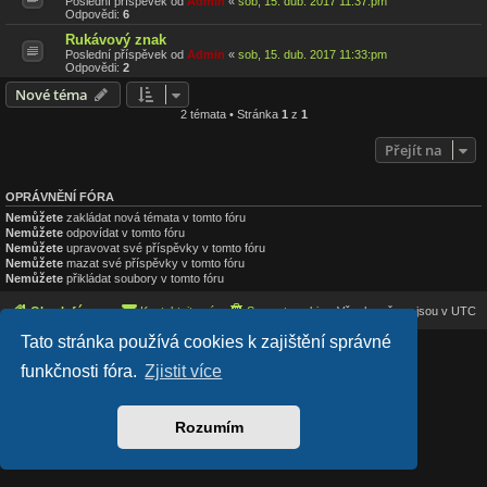
Poslední příspěvek od
Admin
«
sob, 15. dub. 2017 11:37:pm
Odpovědi:
6
Rukávový znak
Poslední příspěvek od
Admin
«
sob, 15. dub. 2017 11:33:pm
Odpovědi:
2
Nové téma
2 témata • Stránka
1
z
1
Přejít na
OPRÁVNĚNÍ FÓRA
Nemůžete
zakládat nová témata v tomto fóru
Nemůžete
odpovídat v tomto fóru
Nemůžete
upravovat své příspěvky v tomto fóru
Nemůžete
mazat své příspěvky v tomto fóru
Nemůžete
přikládat soubory v tomto fóru
Obsah fóra
Kontaktujte nás
Smazat cookies
Všechny časy jsou v
UTC
Tato stránka používá cookies k zajištění správné
Lucid Lime style created by
Melvin García
funkčnosti fóra.
Zjistit více
Co-Author:
MannixMD
Založeno na
phpBB
® Forum Software © phpBB Limited
Český překlad –
phpBB.cz
Soukromí
|
Podmínky
Rozumím