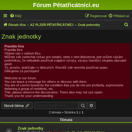
Fórum Pětatřicátníci.eu
FAQ
Registrovat
Přihlásit se
H
Obsah fóra
AZ PLZEŇ PĚTATŘICÁTNÍCI
Znak jednotky
l
Znak jednotky
e
d
Pravidla fóra
Pravidla fóra
a
Vítáme vás v našem fóru.
Můžete zde zanechat vzkaz pro ostatní, nebo s nimi diskutovat, jste ovšem vázáni
t
podmínkou, že nebudete používat vulgární výrazy, výrazy hanobící skupinu obyvatel
apod.
To, prosím, dodržujte i v diskuzích. Rovněž zde nesmíte používat spam.
Děkujeme za pochopení
Welcome to our forum.
You can leave a message for others or discuss with them.
You are of course bound by the condition that you do not use profanity, expressions
defaming a group of residents, etc.
This, please observe the discussions. There also may not use spam.
Thank you for your understanding
Hledat
Pokročilé hledání
Nové téma
2 témata • Stránka
1
z
1
Témata
Znak jednotky