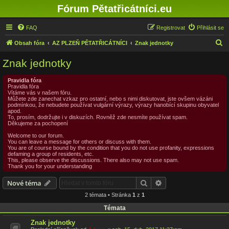
Fórum Pětatřicátníci.eu
FAQ
Registrovat
Přihlásit se
H
Obsah fóra
AZ PLZEŇ PĚTATŘICÁTNÍCI
Znak jednotky
l
Znak jednotky
e
d
Pravidla fóra
Pravidla fóra
a
Vítáme vás v našem fóru.
Můžete zde zanechat vzkaz pro ostatní, nebo s nimi diskutovat, jste ovšem vázáni
t
podmínkou, že nebudete používat vulgární výrazy, výrazy hanobící skupinu obyvatel
apod.
To, prosím, dodržujte i v diskuzích. Rovněž zde nesmíte používat spam.
Děkujeme za pochopení
Welcome to our forum.
You can leave a message for others or discuss with them.
You are of course bound by the condition that you do not use profanity, expressions
defaming a group of residents, etc.
This, please observe the discussions. There also may not use spam.
Thank you for your understanding
Hledat
Pokročilé hledání
Nové téma
2 témata • Stránka
1
z
1
Témata
Znak jednotky