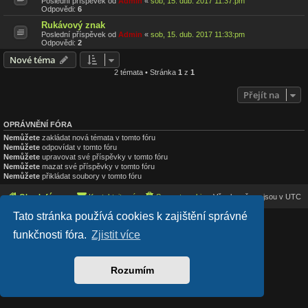
Poslední příspěvek od
Admin
«
sob, 15. dub. 2017 11:37:pm
Odpovědi:
6
Rukávový znak
Poslední příspěvek od
Admin
«
sob, 15. dub. 2017 11:33:pm
Odpovědi:
2
Nové téma
2 témata • Stránka
1
z
1
Přejít na
OPRÁVNĚNÍ FÓRA
Nemůžete
zakládat nová témata v tomto fóru
Nemůžete
odpovídat v tomto fóru
Nemůžete
upravovat své příspěvky v tomto fóru
Nemůžete
mazat své příspěvky v tomto fóru
Nemůžete
přikládat soubory v tomto fóru
Obsah fóra
Kontaktujte nás
Smazat cookies
Všechny časy jsou v
UTC
Tato stránka používá cookies k zajištění správné
Lucid Lime style created by
Melvin García
funkčnosti fóra.
Zjistit více
Co-Author:
MannixMD
Založeno na
phpBB
® Forum Software © phpBB Limited
Český překlad –
phpBB.cz
Soukromí
|
Podmínky
Rozumím