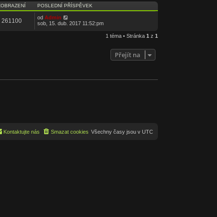
ZOBRAZENÍ
POSLEDNÍ PŘÍSPĚVEK
od
Admin
261100
sob, 15. dub. 2017 11:52:pm
1 téma • Stránka
1
z
1
Přejít na
Kontaktujte nás
Smazat cookies
Všechny časy jsou v
UTC