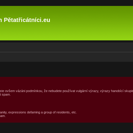
 Pětatřicátníci.eu
 jste ovšem vázáni podmínkou, že nebudete používat vulgární výrazy, výrazy hanobící skupi
at spam.
anity, expressions defaming a group of residents, etc.
pam.
ročilé hledání