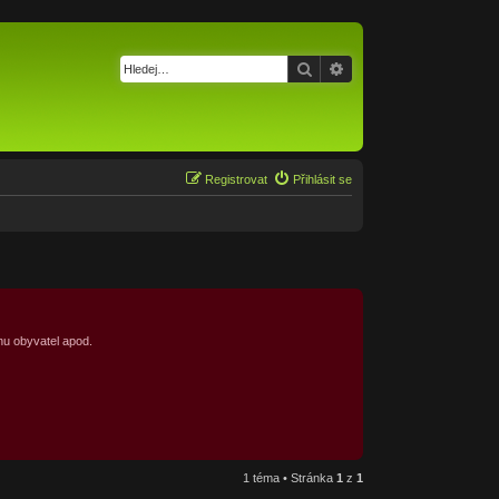
Hledat
Pokročilé hledání
Registrovat
Přihlásit se
nu obyvatel apod.
1 téma • Stránka
1
z
1