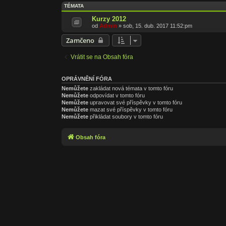
TÉMATA
Kurzy 2012
od
Admin
»
sob, 15. dub. 2017 11:52:pm
Zamčeno
Vrátit se na Obsah fóra
OPRÁVNĚNÍ FÓRA
Nemůžete
zakládat nová témata v tomto fóru
Nemůžete
odpovídat v tomto fóru
Nemůžete
upravovat své příspěvky v tomto fóru
Nemůžete
mazat své příspěvky v tomto fóru
Nemůžete
přikládat soubory v tomto fóru
Obsah fóra