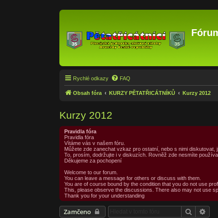
Fórum
Rychlé odkazy
FAQ
Obsah fóra
KURZY PĚTATŘICÁTNÍKŮ
Kurzy 2012
Kurzy 2012
Pravidla fóra
Pravidla fóra
Vítáme vás v našem fóru.
Můžete zde zanechat vzkaz pro ostatní, nebo s nimi diskutovat,
To, prosím, dodržujte i v diskuzích. Rovněž zde nesmíte použív
Děkujeme za pochopení
Welcome to our forum.
You can leave a message for others or discuss with them.
You are of course bound by the condition that you do not use prof
This, please observe the discussions. There also may not use s
Thank you for your understanding
Hledat
Pok
Zamčeno