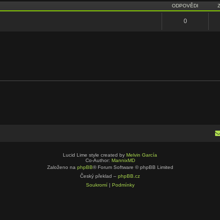
ODPOVĚDI
0
Lucid Lime style created by
Melvin García
Co-Author:
MannixMD
Založeno na
phpBB
® Forum Software © phpBB Limited
Český překlad –
phpBB.cz
Soukromí
|
Podmínky