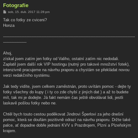
Fotografie
P
sob, 15. dub. 2017 11:28:pm
ř
í
Tak co fotky ze cviceni?
s
Honza
p
ě
v
-----------------------------------------------------------------------------------------------------------
e
k
-------------------
Ahoj,
získal jsem zatím jen fotky od Valiho, ostatní zatím nic nedodali.
Zaplatil jsem další rok VIP hostingu (nutný pro takové množství fotek),
intenzivně pracujeme na návrhu praporu a chystám se překládat novou
verzi redakčního systému.
Jak tedy vidíte, jsem celkem zaměstnán, proto uvítám pomoc - dejte ty
fotky všechny do kupy ( i ty co zde chybí z jiných dat ) a až to budete
mít, tak mi je dodejte. Já fakt nemám čas ještě obvolávat lidi, jestli
laskavě pošlou fotky nebo ne.
Chtěl bych touto cestou poděkovat Jindrovi Šperlovi za jeho dnešní
pomoc, která se doufám pozitivně odrazí na návrhu praporu. Držte také
palce, ať dopadne dobře jednání KVV s Prazdrojem, Plzní a Plzeňským
krajem.