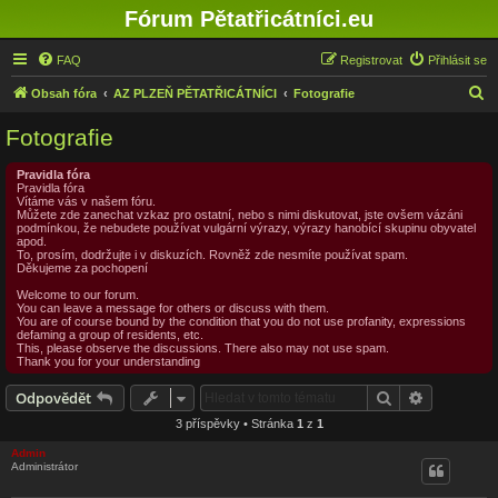
Fórum Pětatřicátníci.eu
FAQ
Registrovat
Přihlásit se
H
Obsah fóra
AZ PLZEŇ PĚTATŘICÁTNÍCI
Fotografie
l
Fotografie
e
d
Pravidla fóra
Pravidla fóra
a
Vítáme vás v našem fóru.
Můžete zde zanechat vzkaz pro ostatní, nebo s nimi diskutovat, jste ovšem vázáni
t
podmínkou, že nebudete používat vulgární výrazy, výrazy hanobící skupinu obyvatel
apod.
To, prosím, dodržujte i v diskuzích. Rovněž zde nesmíte používat spam.
Děkujeme za pochopení
Welcome to our forum.
You can leave a message for others or discuss with them.
You are of course bound by the condition that you do not use profanity, expressions
defaming a group of residents, etc.
This, please observe the discussions. There also may not use spam.
Thank you for your understanding
Hledat
Pokročilé 
Odpovědět
3 příspěvky • Stránka
1
z
1
Admin
Administrátor