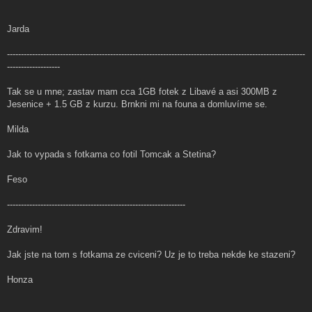
Jarda
-----------------------------------------------------------------------------------------------------------
-------------------
Tak se u mne; zastav mam cca 1GB fotek z Libavé a asi 300MB z
Jesenice + 1.5 GB z kurzu. Brnkni mi na founa a domluvíme se.
Milda
Jak to vypada s fotkama co fotil Tomcak a Stetina?
Feso
----------------------------------------------------------------
Zdravim!
Jak jste na tom s fotkama ze cviceni? Uz je to treba nekde ke stazeni?
Honza