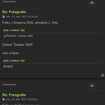
Administrátor
Re: Fotografie
P
sob, 15. dub. 2017 11:29:pm
ř
í
Fotky z Doupova 2010, převážně 1. četa:
s
p
KÓD:
ě
VYBRAT VŠE
v
jwfoster.rajce.net
e
k
Galerie "Doupov 2010"
nick a heslo:
KÓD:
VYBRAT VŠE
doupov
Admin
Administrátor
Re: Fotografie
P
sob, 15. dub. 2017 11:30:pm
ř
í