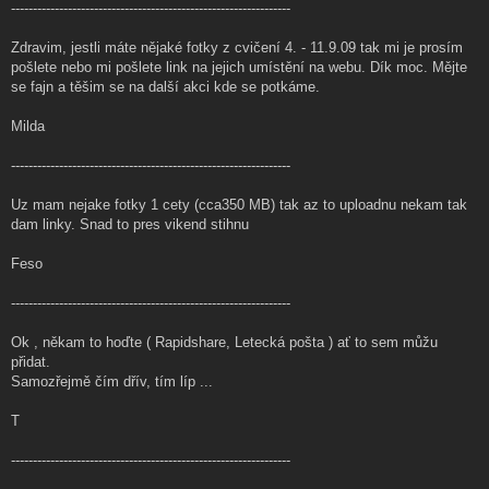
----------------------------------------------------------------
Zdravim, jestli máte nějaké fotky z cvičení 4. - 11.9.09 tak mi je prosím
pošlete nebo mi pošlete link na jejich umístění na webu. Dík moc. Mějte
se fajn a těšim se na další akci kde se potkáme.
Milda
----------------------------------------------------------------
Uz mam nejake fotky 1 cety (cca350 MB) tak az to uploadnu nekam tak
dam linky. Snad to pres vikend stihnu
Feso
----------------------------------------------------------------
Ok , někam to hoďte ( Rapidshare, Letecká pošta ) ať to sem můžu
přidat.
Samozřejmě čím dřív, tím líp ...
T
----------------------------------------------------------------