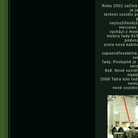
Roku 2002 začíná 
je j
terénní vozidlo 
nejrozšířeněj
Hercules.
vychází z mode
motory řady 815
podvoz
zcela nová kabina
zapancéřovatelná.
sv
řady. Postupně je
verz
8x8. Nové vozidl
nadá
2006 Tatra tuto řa
nemu
nové vozidlo 