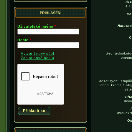
Čis
1 1
PŘIHLÁŠENÍ
Vo
Hmotnos
Uživatelské jméno
*
C
Heslo
*
Vytvořit nový účet
třecí jednokot
pneum
Zaslat nové heslo
deset rychl. stupň
chod, kromě 1.stu
jiš
Pří
dvou
dvouokr
Od