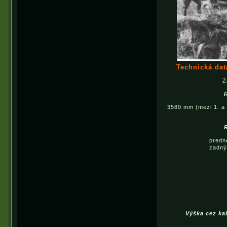
Technická da
Z
3580 mm (mezi 1. a 
predn
zadný
Výška cez ka