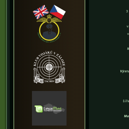
3
v
Výst
šíř
Ma