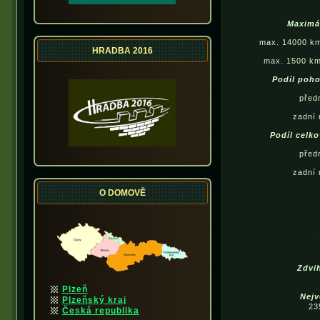
Maximá
max. 14000 km
HRADBA 2016
max. 1500 km
Podíl poho
před
zadní 
Podíl celk
před
zadní 
O DOMOVĚ
Zdvi
Plzeň
Nejv
Plzeňský kraj
23
Česká republika