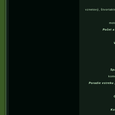
vznetový, štvortakt
mot
Počet a
Sp
komô
Poradie vstreku 
Ko