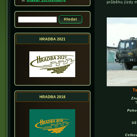
Otakar Lichtenberg
průběhu jízdy m
Hledat
Vyhledávání
HRADBA 2021
T
HRADBA 2018
Zn
Poho
Už
Celko