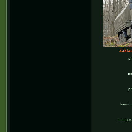
Zákla
p
p
p
hmotno
hmotnos