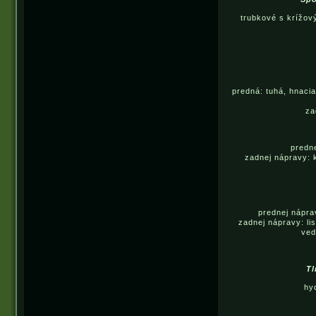
trubkové s krížov
predná: tuhá, hnacia
za
predn
zadnej nápravy:
prednej nápra
zadnej nápravy: li
ved
Tl
hy