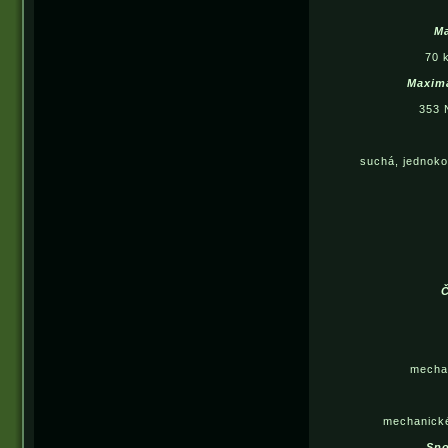
M
70 
Maxim
353 
suchá, jednok
Č
mecha
mechanické
Spo