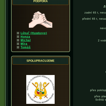
PODPORA
Z
zadní 65 t, ne
přední 65 t, nes
nev
Lékař (Hawkeye)
Honza
Michal
2 vod
Míra
Tomáš
SPOLUPRACUJEME
přes poklo
přes pla
Světlá 