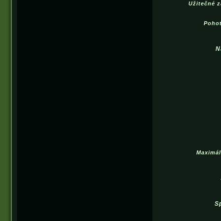
Užitečné z
Pohot
N
Maximál
S