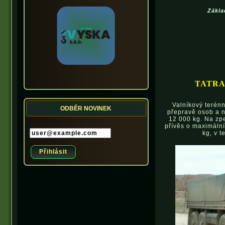
Zákla
TATRA
Valníkový terénn
ODBĚR NOVINEK
přepravě osob a 
12 000 kg. Na zp
přívěs o maximální
kg, v 